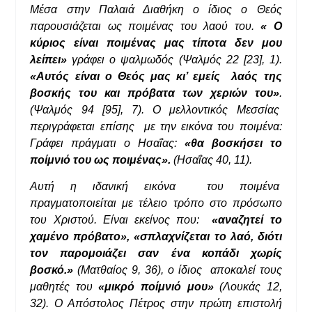
Μέσα στην Παλαιά Διαθήκη ο ίδιος ο Θεός
παρουσιάζεται ως ποιμένας του λαού του.
« Ο
κύριος είναι ποιμένας μας τίποτα δεν μου
λείπει»
γράφει ο ψαλμωδός (Ψαλμός 22 [23], 1).
«Αυτός είναι ο Θεός μας κι’ εμείς λαός της
βοσκής του και πρόβατα των χεριών του»
.
(Ψαλμός 94 [95], 7). Ο μελλοντικός Μεσσίας
περιγράφεται επίσης με την εικόνα του ποιμένα:
Γράφει πράγματι ο Ησαΐας:
«θα βοσκήσει το
ποίμνιό του ως ποιμένας».
(Ησαΐας 40, 11).
Αυτή η ιδανική εικόνα του ποιμένα
πραγματοποιείται με τέλειο τρόπο στο πρόσωπο
του Χριστού. Είναι εκείνος που:
«αναζητεί το
χαμένο πρόβατο», «σπλαχνίζεται το λαό, διότι
τον παρομοιάζει σαν ένα κοπάδι χωρίς
βοσκό.»
(Ματθαίος 9, 36), ο ίδιος αποκαλεί τους
μαθητές του
«μικρό ποίμνιό μου»
(Λουκάς 12,
32). Ο Απόστολος Πέτρος στην πρώτη επιστολή