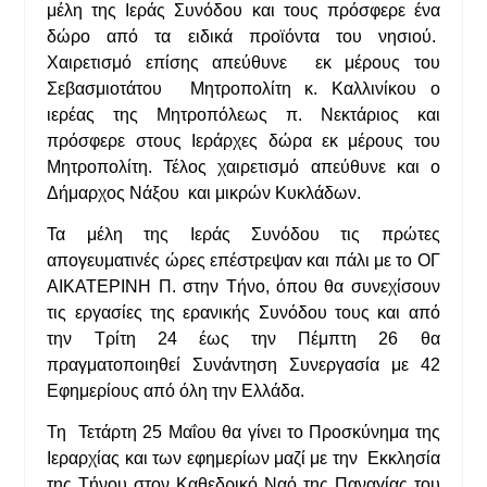
μέλη της Ιεράς Συνόδου και τους πρόσφερε ένα
δώρο από τα ειδικά προϊόντα του νησιού.
Χαιρετισμό επίσης απεύθυνε εκ μέρους του
Σεβασμιοτάτου Μητροπολίτη κ. Καλλινίκου ο
ιερέας της Μητροπόλεως π. Νεκτάριος και
πρόσφερε στους Ιεράρχες δώρα εκ μέρους του
Μητροπολίτη. Τέλος χαιρετισμό απεύθυνε και ο
Δήμαρχος Νάξου και μικρών Κυκλάδων.
Τα μέλη της Ιεράς Συνόδου τις πρώτες
απογευματινές ώρες επέστρεψαν και πάλι με το ΟΓ
ΑΙΚΑΤΕΡΙΝΗ Π. στην Τήνο, όπου θα συνεχίσουν
τις εργασίες της ερανικής Συνόδου τους και από
την Τρίτη 24 έως την Πέμπτη 26 θα
πραγματοποιηθεί Συνάντηση Συνεργασία με 42
Εφημερίους από όλη την Ελλάδα.
Τη Τετάρτη 25 Μαΐου θα γίνει το Προσκύνημα της
Ιεραρχίας και των εφημερίων μαζί με την Εκκλησία
της Τήνου στον Καθεδρικό Ναό της Παναγίας του