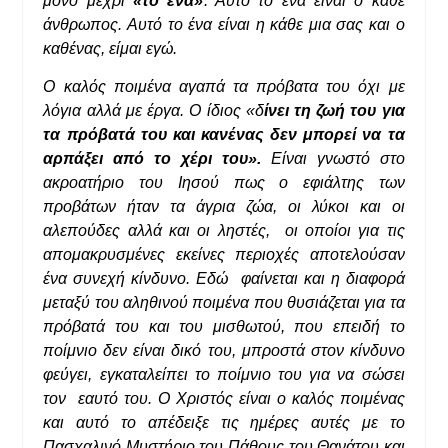
μόνο μέχρι
«το ένα»
. Αυτό το ένα είναι ο κάθε
άνθρωπος. Αυτό το ένα είναι η κάθε μια σας και ο
καθένας, είμαι εγώ.
Ο καλός ποιμένα αγαπά τα πρόβατα του όχι με
λόγια αλλά με έργα. Ο ίδιος «δ
ίνει τη ζωή του για
τα πρόβατά του και κανένας δεν μπορεί να τα
αρπάξει από το χέρι του».
Είναι γνωστό στο
ακροατήριο του Ιησού πως ο εφιάλτης των
προβάτων ήταν τα άγρια ζώα, οι λύκοι και οι
αλεπούδες αλλά και οι ληστές, οι οποίοι για τις
απομακρυσμένες εκείνες περιοχές αποτελούσαν
ένα συνεχή κίνδυνο. Εδώ φαίνεται και η διαφορά
μεταξύ του αληθινού ποιμένα που θυσιάζεται για τα
πρόβατά του και του μισθωτού, που επειδή το
ποίμνιο δεν είναι δικό του, μπροστά στον κίνδυνο
φεύγει, εγκαταλείπει το ποίμνιο του για να σώσει
τον εαυτό του. Ο Χριστός είναι ο καλός ποιμένας
και αυτό το απέδειξε τις ημέρες αυτές με το
Πασχαλινό Μυστήριο του Πάθους του Θανάτου και