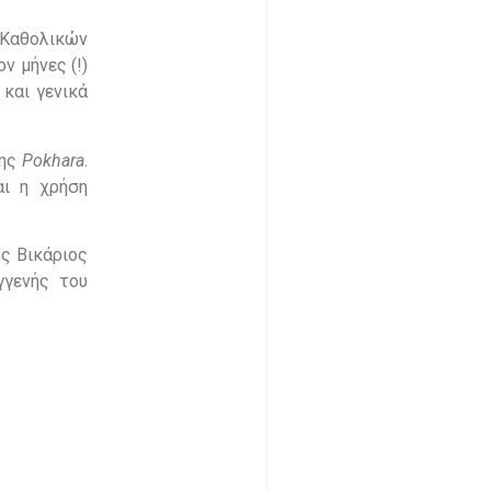
 Καθολικών
ν μήνες (!)
 και γενικά
της
Pokhara
.
ι η χρήση
ς Βικάριος
γγενής του