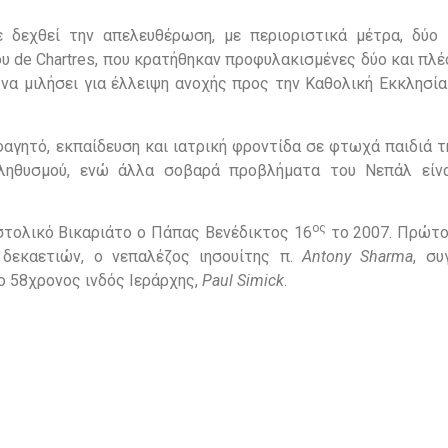
 δεχθεί την απελευθέρωση, με περιοριστικά μέτρα, δύο
de Chartres, που κρατήθηκαν προφυλακισμένες δύο και πλέο
να μιλήσει για έλλειψη ανοχής προς την Καθολική Εκκλησία
φαγητό, εκπαίδευση και ιατρική φροντίδα σε φτωχά παιδιά 
ληθυσμού, ενώ άλλα σοβαρά προβλήματα του Νεπάλ είνα
ος
στολικό Βικαριάτο ο Πάπας Βενέδικτος 16
το 2007. Πρώτο
δεκαετιών, ο νεπαλέζος ιησουίτης π.
Antony Sharma
, συ
 ο 58χρονος ινδός Ιεράρχης,
Paul Simick
.