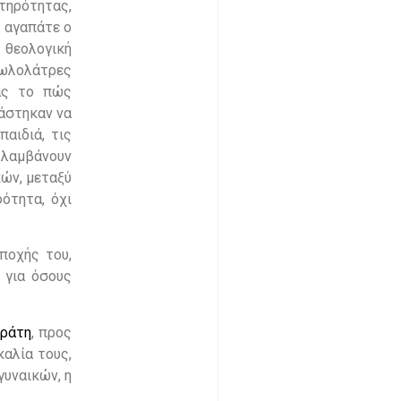
τηρότητας,
α αγαπάτε ο
ι θεολογική
δωλολάτρες
τας το πώς
κάστηκαν να
αιδιά, τις
 λαμβάνουν
κών, μεταξύ
ότητα, όχι
ποχής του,
 για όσους
κράτη
, προς
καλία τους,
γυναικών, η