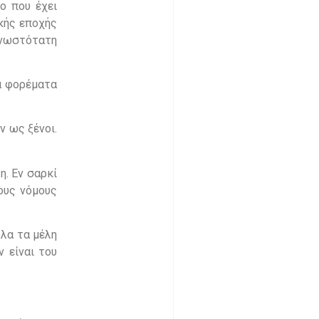
ο που έχει
κής εποχής
γνωστότατη
α φορέματα
ν ως ξένοι.
η. Εν σαρκί
τους νόμους
όλα τα μέλη
 είναι του