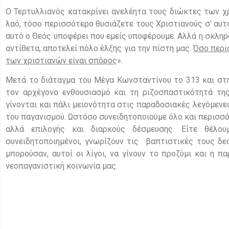
Ο Τερτυλλιανός κατακρίνει ανελέητα τους διώκτες των χρ
λαό, τόσο περισσότερο θυσιάζετε τους Χριστιανούς σ’ αυτό
αυτό ο Θεός υποφέρει που εμείς υποφέρουμε. Αλλά η σκληρό
αντίθετα, αποτελεί πόλο έλξης για την πίστη μας.
Όσο περι
των χριστιανών είναι σπόρος
».
Μετά το διάταγμα του Μέγα Κωνσταντίνου το 313 και στη
τον αρχέγονο ενθουσιασμό και τη ριζοσπαστικότητά της
γίνονται και πάλι μειονότητα στις παραδοσιακές λεγόμενε
του παγανισμού. Ωστόσο συνειδητοποιούμε όλο και περισσότ
αλλά επιλογής και διαρκούς δέσμευσης. Είτε θέλου
συνειδητοποιημένοι, γνωρίζουν τις βαπτιστικές τους δεσ
μπορούσαν, αυτοί οι λίγοι, να γίνουν το προζύμι και η π
νεοπαγανιστική κοινωνία μας.