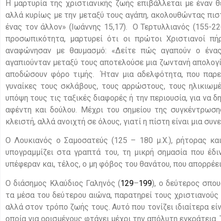
Η μαρτυρία της χριστιανικής ζωής επιβάλλεται με έναν θ
αλλά κυρίως με την μεταξύ τους αγάπη, ακολουθώντας πιστ
ένας τον άλλον» (Ιωάννης 15,17). Ο Τερτυλλιανός (155-22
προσωπικότητα, μαρτυρεί ότι οι πρώτοι Χριστιανοί π
αναφώνησαν με θαυμασμό: «Δείτε πώς αγαπούν ο ένας
αγαπιούνταν μεταξύ τους αποτελούσε μια ζωντανή απολογία
αποδώσουν φόρο τιμής. Ήταν μια αδελφότητα, που παρείχ
γυναίκες τους σκλάβους, τους αρρώστους, τους ηλικιωμ
υπόψη τους τις ταξικές διαφορές ή την περιουσία, για να 
αφέντη και δούλου. Μέχρι του σημείου της συγκέντρωσ
κλειστή, αλλά ανοιχτή σε όλους, γιατί η πίστη είναι μια συ
Ο Λουκιανός ο Σαμοσατεύς (125 – 180 μ.Χ.), ρήτορας κα
υπογραμμίζει στα γραπτά του, τη μικρή σημασία που έδι
υπέφεραν και, τέλος, ο μη φόβος του θανάτου, που απορρέει
Ο διάσημος Κλαύδιος Γαληνός (
129
–
199
), ο δεύτερος σπο
τα μέσα του δεύτερου αιώνα, παρατηρεί τους χριστιανούς 
αλλά στον τρόπο ζωής τους. Αυτό που τονίζει ιδιαίτερα εί
οποία για ορισμένους φτάνει μέχρι την απόλυτη εγκράτεια. 