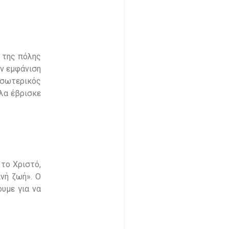
ν της πόλης
ην εμφάνιση
εσωτερικός
ολα έβρισκε
το Χριστό,
ινή ζωή». Ο
ουμε για να