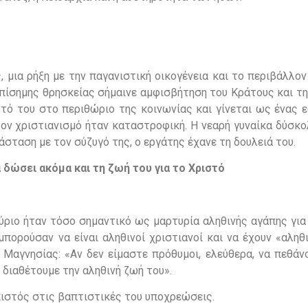
 μια ρήξη με την παγανιστική οικογένεια και το περιβάλλο
επίσημης θρησκείας σήμαινε αμφισβήτηση του Κράτους και τ
υτό του στο περιθώριο της κοινωνίας και γίνεται ως ένας 
τον χριστιανισμό ήταν καταστροφική. Η νεαρή γυναίκα δύσκ
άσταση με τον σύζυγό της, ο εργάτης έχανε τη δουλειά του.
 δώσει ακόμα και τη ζωή του για το Χριστό
ριο ήταν τόσο σημαντικό ως μαρτυρία αληθινής αγάπης για 
μπορούσαν να είναι αληθινοί χριστιανοί και να έχουν «αληθ
 Μαγνησίας: «Αν δεν είμαστε πρόθυμοι, ελεύθερα, να πεθάν
 διαθέτουμε την αληθινή ζωή του».
πιστός στις βαπτιστικές του υποχρεώσεις.