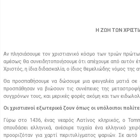
Η ΖΩΗ ΤΩΝ ΧΡΙΣΤ
Αν πλησιάσουμε τον χριστιανικό κόσμο των τριών πρώτων
αμέσως θα συνειδητοποιήσουμε ότι απέχουμε από αυτόν έτ
Χριστός, η ίδια διδασκαλία, ο ίδιος θεμελιώδης νόμος της α
Θα προσπαθήσουμε να δώσουμε μια φευγαλέα ματιά σε 
προσπάθησαν να βιώσουν τις συνέπειες της μεταστροφή
συγχρόνων τους, και μερικές φορές ακόμη και των ειδωλολ
Οι χριστιανοί εξωτερικά ζουν όπως οι υπόλοιποι πολίτε
Γύρω στο 1436, ένας νεαρός Λατίνος κληρικός, ο Tomm
σπουδάσει ελληνικά, ανέσυρε τυχαία ένα ελληνικό χει
προοριζόταν για χαρτί περιτυλίγματος ψαριών. Σε αυτό