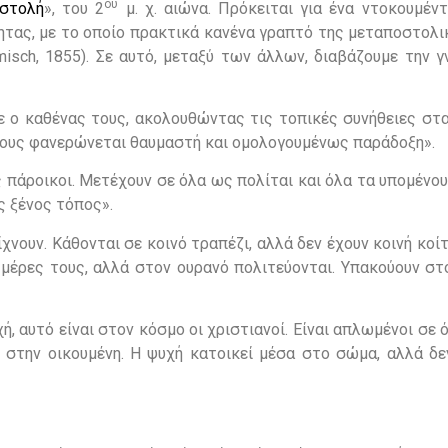
ου
ιστολή
», του 2
μ. χ. αιώνα. Πρόκειται για ένα ντοκουμέντ
ητας, με το οποίο πρακτικά κανένα γραπτό της μεταποστολι
misch, 1855). Σε αυτό, μεταξύ των άλλων, διαβάζουμε την 
χε ο καθένας τους, ακολουθώντας τις τοπικές συνήθειες στ
 τους φανερώνεται θαυμαστή και ομολογουμένως παράδοξη».
 πάροικοι. Μετέχουν σε όλα ως πολίται και όλα τα υπομένου
ς ξένος τόπος».
χνουν. Κάθονται σε κοινό τραπέζι, αλλά δεν έχουν κοινή κοίτ
ς μέρες τους, αλλά στον ουρανό πολιτεύονται. Υπακούουν σ
χή, αυτό είναι στον κόσμο οι χριστιανοί. Είναι απλωμένοι σε 
 στην οικουμένη. Η ψυχή κατοικεί μέσα στο σώμα, αλλά δεν