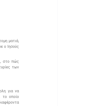
ομη ματιά,
ψε ο Ιησούς
ς, στο πώς
τυρίες των
ολη για να
, το οποίο
διαφέροντα