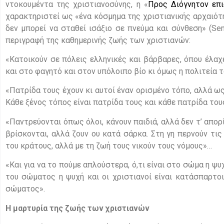
ντοκουμέντα της χριστιανοσύνης, η «
Προς Διόγνητον επ
χαρακτηριστεί ως «ένα κόσμημα της χριστιανικής αρχαιότ
δεν μπορεί να σταθεί ισάξιο σε πνεύμα και σύνθεση» (Se
περιγραφή της καθημερινής ζωής των χριστιανών:
«Κατοικούν σε πόλεις ελληνικές και βάρβαρες, όπου έλα
και στο φαγητό και στον υπόλοιπο βίο κι όμως η πολιτεία
«Πατρίδα τους έχουν κι αυτοί έναν ορισμένο τόπο, αλλά ως
Κάθε ξένος τόπος είναι πατρίδα τους και κάθε πατρίδα του
«Παντρεύονται όπως όλοι, κάνουν παιδιά, αλλά δεν τ’ απορί
βρίσκονται, αλλά ζουν ου κατά σάρκα. Στη γη περνούν τι
του κράτους, αλλά με τη ζωή τους νικούν τους νόμους»…
«Και για να το πούμε απλούστερα, ό,τι είναι στο σώμα η ψυ
του σώματος η ψυχή και οι χριστιανοί είναι κατάσπαρτοι
σώματος».
Η μαρτυρία της ζωής των χριστιανών