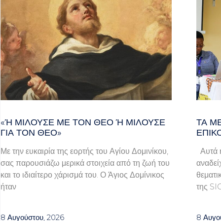
«Ή ΜΙΛΟΎΣΕ ΜΕ ΤΟΝ ΘΕΌ Ή ΜΙΛΟΎΣΕ ΓΙ
ΤΑ Μ
Α ΤΟΝ ΘΕΌ»
ΕΠΙΚ
Με την ευκαιρία της εορτής του Αγίου Δομινίκου,
Αυτά ή
σας παρουσιάζω μερικά στοιχεία από τη ζωή του
αναδεί
και το ιδιαίτερο χάρισμά του. Ο Άγιος Δομίνικος
θεματι
ήταν
της SI
8 Αυγούστου, 2026
8 Αυγο