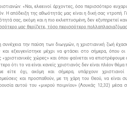
ιστιανών: «Ναι, ελεεινοί άρχοντες, όσο περισσότερο ευχαρ
ν. Η απόδειξη της αθωότητάς μας είναι η δική σας ντροπή. Γ
τητά σας, ακόμη και η πιο εκλεπτυσμένη, δεν εξυπηρετεί κα
σσότερο μας θερίζετε, τόσο περισσότερο πολλαπλασιαζόμαστ
 συνέχεια την παύση των διωγμών, η χριστιανική ζωή έχασ
 και εξευγενίστηκε μέχρι να φτάσει στο σήμερα, όπου οι 
ς «χριστιανικές χώρες» και όπου φαίνεται να επιστρέφουμε
ερο ότι το να είναι κανείς χριστιανός δεν είναι πλέον θέμα
με είτε όχι, ακόμη και σήμερα, υπάρχουν χριστιανοί 
μεύσεις και προσπαθούν, με τη χάρη του Θεού, να είναι συ
αρουσία αυτού του «μικρού ποιμνίου» (Λουκάς 12,32) μέσα 