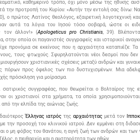
εαματικό, καθημερινό τρόπο, όχι μόνο μέσω της ηθικής αυσ
ά την προτροπή του Κυρίου: «Αυτήν την εντολή σας δίνω: Ν
0), ο πρώτος Λατίνος θεολόγος, εξαιρετική λογοτεχνική κα
ήραν αυτά τα λόγια του Ιησού τόσο σοβαρά, ώστε οι ει
 τον άλλον!» (
Apologeticus pro Christianis
, 39). Βλέπον
, στην οποία οι παγανιστές συγγραφείς και ιστορικοί αναγ
ε προνόμια σε εκείνους που η αρχαιότητα καταπιέζε: Τα π
ένους, τους φτωχούς. Σφυρηλατούνται νέοι δεσμοί που δεν
δημιουργήσουν χριστιανικές σχέσεις μεταξύ ανδρών και γυναι
ης πόρων προς όφελος των πιο δυστυχισμένων. Μια αδελφ
νεχής πρόσκληση για μοίρασμα.
ι σατιρικός συγγραφέας, που θεωρείται ο Βολταίρος της ε
ναν οι χριστιανοί στα χρήματα, τα οποία χρησιμοποιούνται
 από την ελπίδα της αιώνιας ζωής.
υδαιότερος
Έλληνας
ιατρός
της
αρχαιότητας
μετά τον
Ιππο
με την προσοχή του κλινικού ιατρού. Δεν εμμένει στη διδασ
ναι ο μη φόβος του θανάτου, η αγνή ζωή των ανδρών και των 
Τέλος, η πειθαρχία και η αυστηρότητα των ηθών.