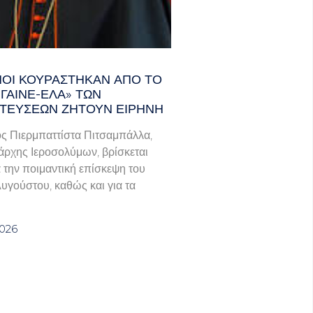
ΑΝΟΊ ΚΟΥΡΆΣΤΗΚΑΝ ΑΠΌ ΤΟ
ΓΑΙΝΕ-ΈΛΑ» ΤΩΝ
ΤΕΎΣΕΩΝ ΖΗΤΟΎΝ ΕΙΡΉΝΗ
ς Πιερμπαττίστα Πιτσαμπάλλα,
άρχης Ιεροσολύμων, βρίσκεται
α την ποιμαντική επίσκεψη του
Αυγούστου, καθώς και για τα
2026