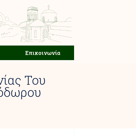
ική Ζωή
Επικοινωνία
Επικοινωνία
νίας Του
εόδωρου