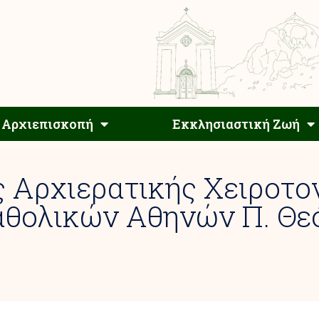
Αρχιεπίσκοπος
Αρχιεπισκοπή
Εκκλησιαστ
Αρχιεπισκοπή
Εκκλησιαστική Ζωή
 Αρχιερατικής Χειροτο
αθολικών Αθηνών Π. Θ