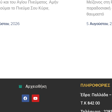
ού και του Αγίου Πνεύματος. Αμήν
Μείζονος στη 
ούμαι το Πνεύμα Σου Κύριε,
παραδοσιακή «
θαυμαστό
ύστου, 2026
5 Αυγούστου, 
ΠΛΗΡΟΦΟΡΊΕΣ
Αρχειοθήκη
Έδρα: Παλλάδα 
Τ.Κ 842 00
Τηλέφωνο : 228