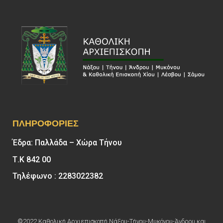
ΠΛΗΡΟΦΟΡΊΕΣ
Έδρα: Παλλάδα – Χώρα Τήνου
Τ.Κ 842 00
Τηλέφωνο : 2283022382
©2022 Καθολική Αρχιεπισκοπή Νάξου-Τήνου-Μυκόνου-Άνδρου και