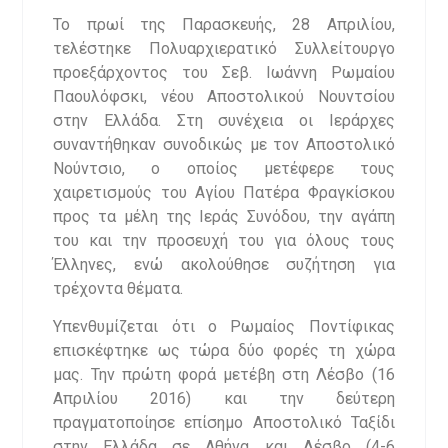
Το πρωί της Παρασκευής, 28 Απριλίου,
τελέστηκε Πολυαρχιερατικό Συλλείτουργο
προεξάρχοντος του Σεβ. Ιωάννη Ρωμαίου
Παουλόφσκι, νέου Αποστολικού Νουντσίου
στην Ελλάδα. Στη συνέχεια οι Ιεράρχες
συναντήθηκαν συνοδικώς με τον Αποστολικό
Νούντσιο, ο οποίος μετέφερε τους
χαιρετισμούς του Αγίου Πατέρα Φραγκίσκου
προς τα μέλη της Ιεράς Συνόδου, την αγάπη
του και την προσευχή του για όλους τους
Έλληνες, ενώ ακολούθησε συζήτηση για
τρέχοντα θέματα.
Υπενθυμίζεται ότι ο Ρωμαίος Ποντίφικας
επισκέφτηκε ως τώρα δύο φορές τη χώρα
μας. Την πρώτη φορά μετέβη στη Λέσβο (16
Aπριλίου 2016) και την δεύτερη
πραγματοποίησε επίσημο Αποστολικό Ταξίδι
στην Ελλάδα σε Αθήνα και Λέσβο (4-6