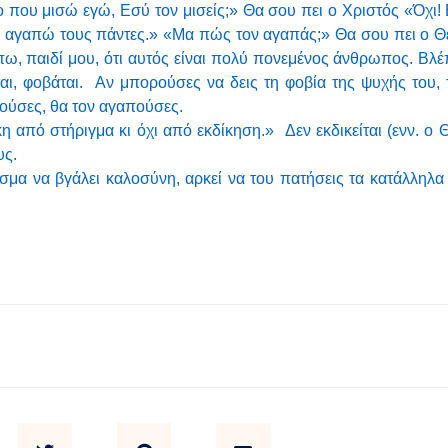
ο που μισώ εγώ, Εσύ τον μισείς;» Θα σου πει ο Χριστός «Όχι!
ι αγαπώ τους πάντες.» «Μα πώς τον αγαπάς;» Θα σου πει ο 
έπω, παιδί μου, ότι αυτός είναι πολύ πονεμένος άνθρωπος. Βλέ
εται, φοβάται. Αν μπορούσες να δεις τη φοβία της ψυχής του, 
σούσες, θα τον αγαπούσες.
η από στήριγμα κι όχι από εκδίκηση.» Δεν εκδικείται (ενν. ο 
υς.
θισμα να βγάλει καλοσύνη, αρκεί να του πατήσεις τα κατάλληλα