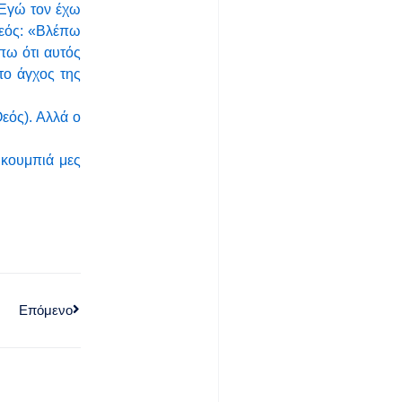
 Εγώ τον έχω
Θεός: «Βλέπω
πω ότι αυτός
το άγχος της
Θεός). Αλλά ο
 κουμπιά μες
Επόμενο