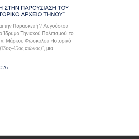
 ΣΤΗΝ ΠΑΡΟΥΣΊΑΣΗ ΤΟΥ
ΣΤΟΡΙΚΌ ΑΡΧΕΊΟ ΤΉΝΟΥ”
ι την Παρασκευή 7 Αυγούστου
το Ίδρυμα Τηνιακού Πολιτισμού, το
υ π. Μάρκου Φώσκολου «Ιστορικό
(13ος–15ος αιώνας)”, μια
2026