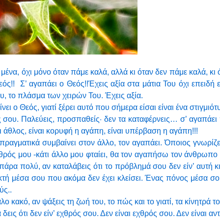
ένα, όχι μόνο όταν πάμε καλά, αλλά κι όταν δεν πάμε καλά, κι
εός!! Σ’ αγαπάει ο Θεός!!Έχεις αξία στα μάτια Του όχι επειδή 
υ, το πλάσμα των χειρών Του. Έχεις αξία.
ίνει ο Θεός, γιατί ξέρει αυτό που σήμερα είσαι είναι ένα στιγμιό
ής σου. Παλεύεις, προσπαθείς· δεν τα καταφέρνεις… σ’ αγαπάει
ι άθλος, είναι κορυφή η αγάπη, είναι υπέρβαση η αγάπη!!!
 πραγματικά συμβαίνει στον άλλο, τον αγαπάει. Όποιος γνωρίζε
 εχθρός μου -κάτι άλλο μου φταίει, θα τον αγαπήσω τον άνθρωπο
α πολύ, αν καταλάβεις ότι το πρόβλημά σου δεν είν’ αυτή κι
ικτή μέσα σου που ακόμα δεν έχει κλείσει. Ένας πόνος μέσα σ
ύς..
 κακό, αν ψάξεις τη ζωή του, το πώς και το γιατί, τα κίνητρά το
 δεις ότι δεν είν’ εχθρός σου. Δεν είναι εχθρός σου. Δεν είναι α