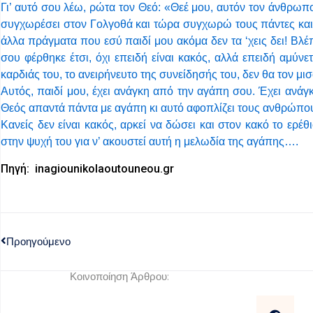
Γι’ αυτό σου λέω, ρώτα τον Θεό: «Θεέ μου, αυτόν τον άνθρωπ
συγχωρέσει στον Γολγοθά και τώρα συγχωρώ τους πάντες κα
άλλα πράγματα που εσύ παιδί μου ακόμα δεν τα ‘χεις δει! Βλ
σου φέρθηκε έτσι, όχι επειδή είναι κακός, αλλά επειδή αμύν
καρδιάς του, το ανειρήνευτο της συνείδησής του, δεν θα τον μι
Αυτός, παιδί μου, έχει ανάγκη από την αγάπη σου. Έχει ανάγκ
Θεός απαντά πάντα με αγάπη κι αυτό αφοπλίζει τους ανθρώπο
Κανείς δεν είναι κακός, αρκεί να δώσει και στον κακό το ερέ
στην ψυχή του για ν’ ακουστεί αυτή η μελωδία της αγάπης….
Πηγή: inagiounikolaoutouneou.gr
Προηγούμενο
Κοινοποίηση Άρθρου: