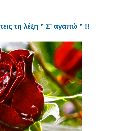
εις τη λέξη ” Σ’ αγαπώ ” !!