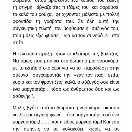
δωμάτιο, όπου βρισκόταν ένα κύριος που εκείνη
τη στιγμή έβγαζε στις πιτζάμες του και φορούσε
τα καλά του ρούχα, φτιάχνοντας μάλιστα με πολλή
φροντίδα τη γραβάτα του. Σε όλη αυτή την
συγκινητική τελετή τον βοηθούσε η σύζυγός του,
που μόλις είχε φθάσει, για να τον συνοδέψει στο
σπίτι.
Η τελευταία πράξη ήταν το κλείσιμο της βαλίτζας.
Να όμως που μπαίνει στο δωμάτιο μία νοσοκόμα
με το εξιτήριο στο χέρι για να το παραδώσει στην
σύζυγο συγχαίροντάς την: «εάν τον πας σπίτι,
κυρία και τον φροντίζεις καλά, ο σύζυγός σου είναι
ένα μαργαριτάρι, τόσο ως άνθρωπος όσο και ως
ασθενής ”.
Μόλις βγήκε από το δωμάτιο η νοσοκόμα, άκουσα
να λέει με σιγανή φωνή: “ένα μαργαριτάρι, εσύ ένα
μαργαριτάρι;!……. και τι είδος μαργαριτάρι! Και εσύ
την αφήνεις να σε κολακεύει, χωρίς να σε