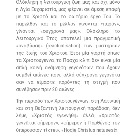
Ολόκληρη η λειτουργική ζωή μας και όχι μόνο
η Αγία Ευχαριστία, μας φέρνει σε άμεση επαφή
με το Χριστό και το σωτήριο έργο Του. Το
παρελθόν και το μέλλον γίνονται «παρόν»,
γίνονται «σύγχρονά μας». Ολόκληρο το
Λειτουργικό Έτος αποτελεί μια πραγματική
«αναβίωση» (reactualisation) των μυστηρίων
της ζωής του Χριστού. Έτσι μία γιορτή όπως
τα Χριστούγεννα, το Πάσχα κ.λ.π. δεν είναι μία
απλή κοινή ανάμνηση γεγονότων που έχουν
συμβεί αιώνες πριν, αλλά σύγχρονα γεγονότα
σαν να είμαστε παρόντες τη στιγμή που
συνέβησαν πριν 20 αιώνες.
Την περίοδο των Χριστουγέννων, στη Λατινική
και στη Βυζαντινή λειτουργική παράδοση, δεν
λέμε, «Χριστὸς ἐγεννήθη» ἀλλά, «Χριστὸς
γεννᾶται
σήμερον
», «
σήμερον
ἡ Παρθένος τὸν
ὑπερούσιον τίκτει», «
Ho
die
Christus natusest».