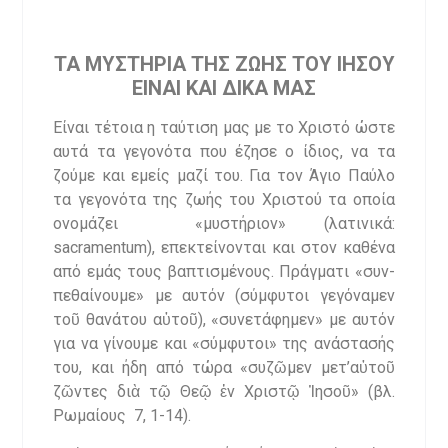
ΤΑ ΜΥΣΤΗΡΙΑ ΤΗΣ ΖΩΗΣ ΤΟΥ ΙΗΣΟΥ
ΕΙΝΑΙ ΚΑΙ ΔΙΚΑ ΜΑ
Σ
Είναι τέτοια η ταύτιση μας με το Χριστό ώστε
αυτά τα γεγονότα που έζησε ο ίδιος, να τα
ζούμε και εμείς μαζί του. Για τον Άγιο Παύλο
τα γεγονότα της ζωής του Χριστού τα οποία
ονομάζει «μυστήριον» (λατινικά:
sacramentum), επεκτείνονται και στον καθένα
από εμάς τους βαπτισμένους. Πράγματι «συν-
πεθαίνουμε» με αυτόν (σύμφυτοι γεγόναμεν
τοῦ θανάτου αὐτοῦ), «συνετάφημεν» με αυτόν
για να γίνουμε και «σύμφυτοι» της ανάστασής
του, και ήδη από τώρα «συζῶμεν μετ’αὐτοῦ
ζῶντες διὰ τῷ Θεῷ ἐν Χριστῷ Ἰησοῦ» (βλ.
Ρωμαίους 7, 1-14).