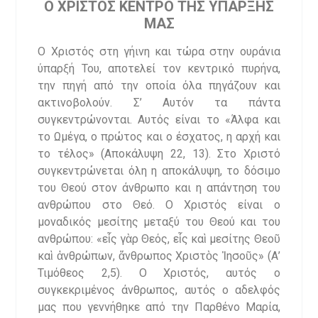
O
ΧΡΙΣΤΟΣ ΚΕΝΤΡΟ ΤΗΣ ΥΠΑΡΞΗΣ
ΜΑΣ
Ο Χριστός στη γήινη και τώρα στην ουράνια
ύπαρξή Του, αποτελεί τον κεντρικό πυρήνα,
την πηγή από την οποία όλα πηγάζουν και
ακτινοβολούν. Σ’ Αυτόν τα πάντα
συγκεντρώνονται. Αυτός είναι το «Άλφα και
το Ωμέγα, ο πρώτος και ο έσχατος, η αρχή και
το τέλος» (Αποκάλυψη 22, 13). Στο Χριστό
συγκεντρώνεται όλη η αποκάλυψη, το δόσιμο
του Θεού στον άνθρωπο και η απάντηση του
ανθρώπου στο Θεό. Ο Χριστός είναι ο
μοναδικός μεσίτης μεταξύ του Θεού και του
ανθρώπου: «εἷς γὰρ Θεός, εἷς καὶ μεσίτης Θεοῦ
καὶ ἀνθρώπων, ἄνθρωπος Χριστὸς Ἰησοῦς» (Α’
Τιμόθεος 2,5). Ο Χριστός, αυτός ο
συγκεκριμένος άνθρωπος, αυτός ο αδελφός
μας που γεννήθηκε από την Παρθένο Μαρία,