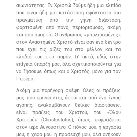
αιωνιότητας. Εν Χριστώ ζούμε ήδη μια ελπίδα
που είναι ήδη μια κατάσταση αφάνταστα πιο
πραγματική από την γήινη διάσταση,
φορτισμένη από πόνο, περιορισμούς, ακόμη
και από αμαρτία. Ο άνθρωπος «μπολιασμένος»
στον Αναστημένο Χριστό είναι σαν ένα δέντρο
που έχει τις ρίζες του στο μέλλον και τα
κλαδιά του στο παρόν. Γι’ αυτό, εδώ, στην
επίγεια ύπαρξή μας, όλα σχετικοποι­ούνται για
να ζήσουμε, όπως και ο Χριστός, μόνο για τον
Πατέρα.
Ακόμη μια παρήγορη σκέψη: Όλες οι πράξεις
μας που εμπνέονται, έστω και από ένα ίχνος
αγάπης, αναλαμβάνουν θεϊκές διαστάσεις,
είναι πράξεις του Χριστού, του «Όλου
Χριστού» (Christustotus), όπως εκφράζεται
στον ιερό Αυγουστίνο. O πόνος μου, η εργασία
μου, η χαρά μου, η προσευχή μου, όλα ανήκουν