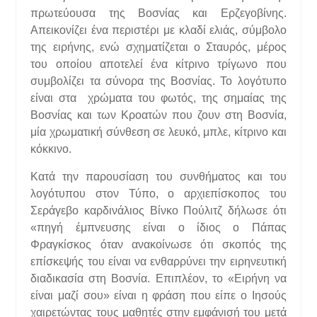
πρωτεύουσα της Βοσνίας και Ερζεγοβίνης.
Απεικονίζει ένα περιστέρι με κλαδί ελιάς, σύμβολο
της ειρήνης, ενώ σχηματίζεται ο Σταυρός, μέρος
του οποίου αποτελεί ένα κίτρινο τρίγωνο που
συμβολίζει τα σύνορα της Βοσνίας. Το λογότυπο
είναι στα χρώματα του φωτός, της σημαίας της
Βοσνίας και των Κροατών που ζουν στη Βοσνία,
μία χρωματική σύνθεση σε λευκό, μπλε, κίτρινο και
κόκκινο.
Κατά την παρουσίαση του συνθήματος και του
λογότυπου στον Τύπο, ο αρχιεπίσκοπος του
Σεράγεβο καρδινάλιος Βίνκο Πούλιτζ δήλωσε ότι
«πηγή έμπνευσης είναι ο ίδιος ο Πάπας
Φραγκίσκος όταν ανακοίνωσε ότι σκοπός της
επίσκεψής του είναι να ενθαρρύνει την ειρηνευτική
διαδικασία στη Βοσνία. Επιπλέον, το «Ειρήνη να
είναι μαζί σου» είναι η φράση που είπε ο Ιησούς
χαιρετώντας τους μαθητές στην εμφάνισή του μετά