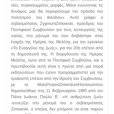
νέες, συγκαλυμμένες μορφές. Μόνο ενώνοντας τις
δυνάμεις μας θα περιορίσουμε την πρόοδο του
πολιτισμού του θανάτου». Αυτό γράφει ο
σεβασμιότατος ZygmuntZimowski, πρόεδρος του
Ποντιφικού Συμβουλίου για τους λειτουργούς της
υγείας, στο μήνυμά του που διαβάστηκε στην
έναρξη της Ημέρας της Μελέτης για την εγκύκλιο
«Το Ευαγγέλιο της ζωής», για την 20ή επέτειο από
τη δημοσίευσή της. Η διοργάνωση της Ημέρας
Μελέτης, έγινε από το Ποντιφικό Συμβούλιο, και η
πρωτοβουλία αυτή είναι η πρώτη από μια σειρά
εκδηλώσεων που έχουν προγραμματιστεί για την
τριακοστή επέτειο από την ίδρυση του Συμβουλίου,
με το MotuProprioDolentiumHominumπου
δημοσιεύθηκε στις 11 Φεβρουαρίου 1985 από τον
Πάπα Ιωάννη Παύλο Β΄. «Η ανθρώπινη ζωή»
-συνεχίζει στο μήνυμά του ο σεβασμιότατος
Zimowski, ο οποίος δεν μπόρεσε να είναι παρών