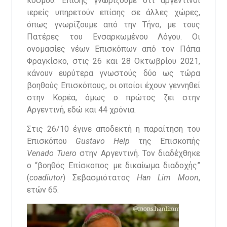
κόσμου. Επίσης γνωρίζουμε ότι αργεντινοί
ιερείς υπηρετούν επίσης σε άλλες χώρες,
όπως γνωρίζουμε από την Τήνο, με τους
Πατέρες του Ενσαρκωμένου Λόγου. Οι
ονομασίες νέων Επισκόπων από τον Πάπα
Φραγκίσκο, στις 26 και 28 Οκτωβρίου 2021,
κάνουν ευρύτερα γνωστούς δύο ως τώρα
βοηθούς Επισκόπους, οι οποίοι έχουν γεννηθεί
στην Κορέα, όμως ο πρώτος ζει στην
Αργεντινή, εδώ και 44 χρόνια.
Στις 26/10 έγινε αποδεκτή η παραίτηση του
Επισκόπου
Gustavo Help
της Επισκοπής
Venado Tuero
στην Αργεντινή. Τον διαδέχθηκε
ο “βοηθός Επίσκοπος με δικαίωμα διαδοχής”
(
coadiutor
) Σεβασμιότατος
Han Lim Moon
,
ετών 65.