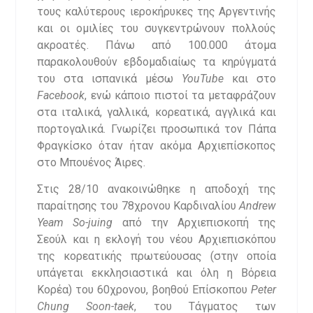
τους καλύτερους ιεροκήρυκες της Αργεντινής
και οι ομιλίες του συγκεντρώνουν πολλούς
ακροατές. Πάνω από 100.000 άτομα
παρακολουθούν εβδομαδιαίως τα κηρύγματά
του στα ισπανικά μέσω
YouTube
και στο
Facebook
, ενώ κάποιο πιστοί τα μεταφράζουν
στα ιταλικά, γαλλικά, κορεατικά, αγγλικά και
πορτογαλικά. Γνωρίζει προσωπικά τον Πάπα
Φραγκίσκο όταν ήταν ακόμα Αρχιεπίσκοπος
στο Μπουένος Άιρες.
Στις 28/10 ανακοινώθηκε η αποδοχή της
παραίτησης του 78χρονου Καρδιναλίου
Andrew
Yeam So-juing
από την Αρχιεπισκοπή της
Σεούλ και η εκλογή του νέου Αρχιεπισκόπου
της κορεατικής πρωτεύουσας (στην οποία
υπάγεται εκκλησιαστικά και όλη η Βόρεια
Κορέα) του 60χρονου, βοηθού Επίσκοπου
Peter
Chung Soon-taek
, του Τάγματος των