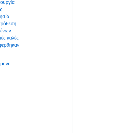
τουργία
ος
λησία
 πρόθεση
μένων.
τές καλές
σφέρθηκαν
μμηνε