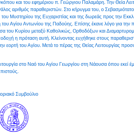
σκόπου και του εφημέριου π. Γεώργιου Παλαμάρη. Την Θεία Λει
εγάλος αριθμός παραθεριστών. Στο κήρυγμα του, ο Σεβασμιότατ
 του Μυστηρίου της Ευχαριστίας και της δωρεάς προς την Εκκ
 του Αγίου Αντωνίου της Παδούης. Επίσης έκανε λόγο για την
σα του Κυρίου μεταξύ Καθολικώς, Ορθοδόξων και Διαμαρτυρο
ποδοχή η πρόταση αυτή. Κλείνοντας ευχήθηκε στους παραθερισ
ην εορτή του Αγίου. Μετά το πέρας της Θείας Λειτουργίας προ
ιτουργία στο Ναό του Αγίου Γεωργίου στη Νάουσα όπου εκεί έ
 πιστούς.
νοριακό Συμβούλιο