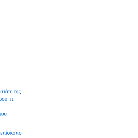
στάτη της
ρου π.
που
χιεπίσκοπο