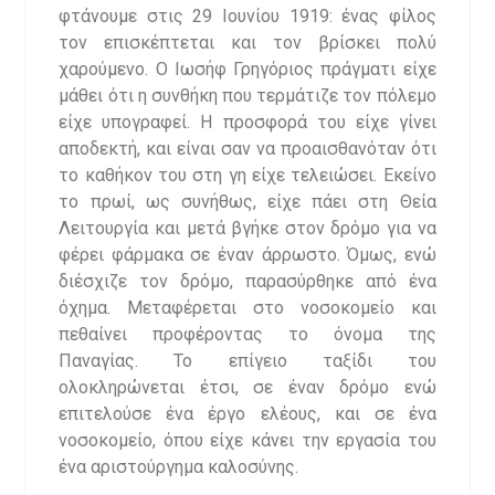
φτάνουμε στις 29 Ιουνίου 1919: ένας φίλος
τον επισκέπτεται και τον βρίσκει πολύ
χαρούμενο. Ο Ιωσήφ Γρηγόριος πράγματι είχε
μάθει ότι η συνθήκη που τερμάτιζε τον πόλεμο
είχε υπογραφεί. Η προσφορά του είχε γίνει
αποδεκτή, και είναι σαν να προαισθανόταν ότι
το καθήκον του στη γη είχε τελειώσει. Εκείνο
το πρωί, ως συνήθως, είχε πάει στη Θεία
Λειτουργία και μετά βγήκε στον δρόμο για να
φέρει φάρμακα σε έναν άρρωστο. Όμως, ενώ
διέσχιζε τον δρόμο, παρασύρθηκε από ένα
όχημα. Μεταφέρεται στο νοσοκομείο και
πεθαίνει προφέροντας το όνομα της
Παναγίας. Το επίγειο ταξίδι του
ολοκληρώνεται έτσι, σε έναν δρόμο ενώ
επιτελούσε ένα έργο ελέους, και σε ένα
νοσοκομείο, όπου είχε κάνει την εργασία του
ένα αριστούργημα καλοσύνης.