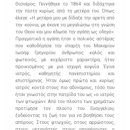
Θισνέρος. Γεννήθηκε το 1864 και διδάχτηκε
την πίστη κυρίως από τη μητέρα του. Όπως
έλεγε: «Η μητέρα μου με δίδαξε την αρετή από
την κούνια, με έκανε να μεγαλώσω στη γνώση
του Θεού και μου έδωσε την αγάπη ως οδηγό».
Πραγματικά η αγάπη ήταν ο πολικός αστέρας
που καθοδήγησε την ύπαρξη του Μακαρίου
Ιωσήφ Γρηγορίου: άνθρωπος καλός και
φωτεινός, με ευχάριστο χαρακτήρα, ήταν
προικισμένος με μια ισχυρή ευφυΐα. Έγινε
ιατρός, καθηγητής πανεπιστημίου και
επιστήμονας. Ήταν όμως πρώτα και κυρίως
ιατρός κοντά στους πιο αδύναμους, τόσο που
ήταν γνωστός στην πατρίδα του ως «ο ιατρός
των φτωχών». Από τον πλούτο των χρημάτων
προτίμησε τον πλούτο του Ευαγγελίου,
ξοδεύοντας τη ζωή του για να βοηθήσει τους
απόρους. Στους φτωχούς, στους αρρώστους,
στους μετανάστες, στους υποφέροντες, ο