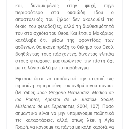
και, δυναμωμένος στην ψυχή, πήγε
περισσότερο στα ουσιώδη. Ιδού ο
αποστολικός του ζήλος: δεν ακολουθεί τις
δικές του φιλοδοξίες, αλλά τη διαθεσιμότητά
του στα σχέδια του Θεού. Και έτσι ο Μακάριος
κατάλαβε ότι, μέσω της φροντίδας των
ασθενών, θα έκανε πράξη το θέλημα του Θεού,
βοηθώντας τους πάσχοντες, δίνοντας ελπίδα
στους φτωχούς, μαρτυρώντας την πίστη όχι
με τα λόγια αλλά με το παράδειγμα.
Έφτασε έτσι να αποδεχτεί την ιατρική ως
ιεροσύνη: «η ιεροσύνη του ανθρώπινου πόνου»
(M. Yaber,
José Gregorio Hernández: Médico de
los Pobres, Apóstol de la Justicia Social,
Misionero de las Esperanzas
, 2004, 107). Πόσο
σημαντικό είναι να μην υπομένουμε παθητικά
τις καταστάσεις, αλλά, όπως λέει η Αγία
Γραφή, να κάνουμε τα πάντα με καλή καρδιά, να