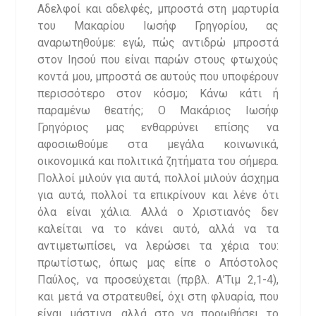
Αδελφοί και αδελφές, μπροστά στη μαρτυρία
του Μακαρίου Ιωσήφ Γρηγορίου, ας
αναρωτηθούμε: εγώ, πώς αντιδρώ μπροστά
στον Ιησού που είναι παρών στους φτωχούς
κοντά μου, μπροστά σε αυτούς που υποφέρουν
περισσότερο στον κόσμο; Κάνω κάτι ή
παραμένω θεατής; Ο Μακάριος Ιωσήφ
Γρηγόριος μας ενθαρρύνει επίσης να
αφοσιωθούμε στα μεγάλα κοινωνικά,
οικονομικά και πολιτικά ζητήματα του σήμερα.
Πολλοί μιλούν για αυτά, πολλοί μιλούν άσχημα
για αυτά, πολλοί τα επικρίνουν και λένε ότι
όλα είναι χάλια. Αλλά ο Χριστιανός δεν
καλείται να το κάνει αυτό, αλλά να τα
αντιμετωπίσει, να λερώσει τα χέρια του:
πρωτίστως, όπως μας είπε ο Απόστολος
Παύλος, να προσεύχεται (πρβλ. Α’Τιμ 2,1-4),
και μετά να στρατευθεί, όχι στη φλυαρία, που
είναι μάστιγα, αλλά στο να προωθήσει το