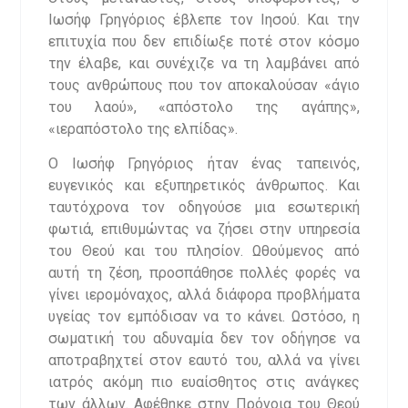
Ιωσήφ Γρηγόριος έβλεπε τον Ιησού. Και την
επιτυχία που δεν επιδίωξε ποτέ στον κόσμο
την έλαβε, και συνέχιζε να τη λαμβάνει από
τους ανθρώπους που τον αποκαλούσαν «άγιο
του λαού», «απόστολο της αγάπης»,
«ιεραπόστολο της ελπίδας».
Ο Ιωσήφ Γρηγόριος ήταν ένας ταπεινός,
ευγενικός και εξυπηρετικός άνθρωπος. Και
ταυτόχρονα τον οδηγούσε μια εσωτερική
φωτιά, επιθυμώντας να ζήσει στην υπηρεσία
του Θεού και του πλησίον. Ωθούμενος από
αυτή τη ζέση, προσπάθησε πολλές φορές να
γίνει ιερομόναχος, αλλά διάφορα προβλήματα
υγείας τον εμπόδισαν να το κάνει. Ωστόσο, η
σωματική του αδυναμία δεν τον οδήγησε να
αποτραβηχτεί στον εαυτό του, αλλά να γίνει
ιατρός ακόμη πιο ευαίσθητος στις ανάγκες
των άλλων. Αφέθηκε στην Πρόνοια του Θεού