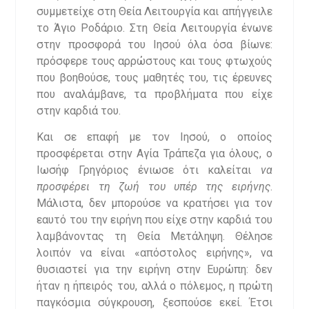
συμμετείχε στη Θεία Λειτουργία και απήγγειλε
το Άγιο Ροδάριο. Στη Θεία Λειτουργία ένωνε
στην προσφορά του Ιησού όλα όσα βίωνε:
πρόσφερε τους αρρώστους και τους φτωχούς
που βοηθούσε, τους μαθητές του, τις έρευνες
που αναλάμβανε, τα προβλήματα που είχε
στην καρδιά του.
Και σε επαφή με τον Ιησού, ο οποίος
προσφέρεται στην Αγία Τράπεζα για όλους, ο
Ιωσήφ Γρηγόριος ένιωσε ότι καλείται
να
προσφέρει τη ζωή του
υπέρ της ειρήνη
ς
.
Μάλιστα, δεν μπορούσε να κρατήσει για τον
εαυτό του την ειρήνη που είχε στην καρδιά του
λαμβάνοντας τη Θεία Μετάληψη. Θέλησε
λοιπόν να είναι «απόστολος ειρήνης», να
θυσιαστεί για την ειρήνη στην Ευρώπη: δεν
ήταν η ήπειρός του, αλλά ο πόλεμος, η πρώτη
παγκόσμια σύγκρουση, ξεσπούσε εκεί. Έτσι