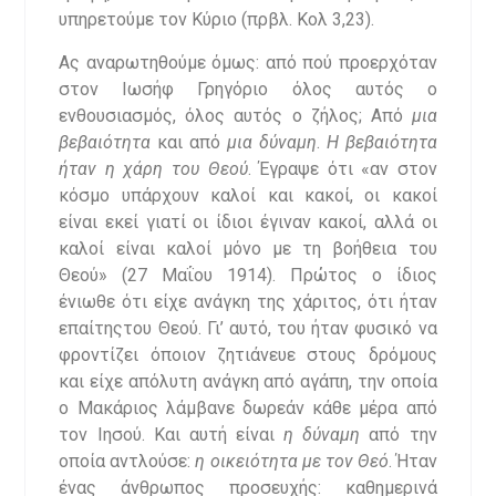
υπηρετούμε τον Κύριο (πρβλ. Κολ 3,23).
Ας αναρωτηθούμε όμως: από πού προερχόταν
στον Ιωσήφ Γρηγόριο όλος αυτός ο
ενθουσιασμός, όλος αυτός ο ζήλος; Από
μια
βεβαιότητα
και από
μια δύναμη
.
Η βεβαιότητα
ήταν η χάρη του Θεού
. Έγραψε ότι «αν στον
κόσμο υπάρχουν καλοί και κακοί, οι κακοί
είναι εκεί γιατί οι ίδιοι έγιναν κακοί, αλλά οι
καλοί είναι καλοί μόνο με τη βοήθεια του
Θεού» (27 Μαΐου 1914). Πρώτος ο ίδιος
ένιωθε ότι είχε ανάγκη της χάριτος, ότι ήταν
επαίτηςτου Θεού. Γι’ αυτό, του ήταν φυσικό να
φροντίζει όποιον ζητιάνευε στους δρόμους
και είχε απόλυτη ανάγκη από αγάπη, την οποία
ο Μακάριος λάμβανε δωρεάν κάθε μέρα από
τον Ιησού. Και αυτή είναι
η δύναμη
από την
οποία αντλούσε:
η οικειότητα με τον Θεό
. Ήταν
ένας άνθρωπος προσευχής: καθημερινά