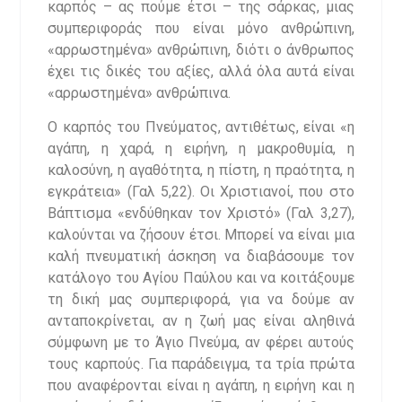
καρπός – ας πούμε έτσι – της σάρκας, μιας
συμπεριφοράς που είναι μόνο ανθρώπινη,
«αρρωστημένα» ανθρώπινη, διότι ο άνθρωπος
έχει τις δικές του αξίες, αλλά όλα αυτά είναι
«αρρωστημένα» ανθρώπινα.
Ο καρπός του Πνεύματος, αντιθέτως, είναι «η
αγάπη, η χαρά, η ειρήνη, η μακροθυμία, η
καλοσύνη, η αγαθότητα, η πίστη, η πραότητα, η
εγκράτεια» (Γαλ 5,22). Οι Χριστιανοί, που στο
Βάπτισμα «ενδύθηκαν τον Χριστό» (Γαλ 3,27),
καλούνται να ζήσουν έτσι. Μπορεί να είναι μια
καλή πνευματική άσκηση να διαβάσουμε τον
κατάλογο του Αγίου Παύλου και να κοιτάξουμε
τη δική μας συμπεριφορά, για να δούμε αν
ανταποκρίνεται, αν η ζωή μας είναι αληθινά
σύμφωνη με το Άγιο Πνεύμα, αν φέρει αυτούς
τους καρπούς. Για παράδειγμα, τα τρία πρώτα
που αναφέρονται είναι η αγάπη, η ειρήνη και η