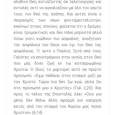
αληθινό Θεό, εστιάζοντας σε τελετουργίες και
εντολές αντί να αγκαλιάζουν με όλο τον εαυτό
τους τον Θεό της αγάπης. Και αυτός είναι ο
πειρασμός των νέων φονταμενταλιστών,
εκείνων στους οποίους φαίνεται ότι ο δρόμος
είναι τρομακτικός και δεν πάνε μπροστά αλλά
πίσω γιατί νιώθουν πιο ασφαλείς: αναζητούν
την ασφάλεια του Θεού και όχι τον Θεό της
ασφάλειας. Γι’ αυτό ο Παύλος ζητά από τους
Γαλάτες να επιστρέψουν στην ουσία, στον Θεό
που μας δίνει ζωή εν τω εσταυρωμένω
Χριστώ. Ο ίδιος το μαρτυρεί αυτό σε πρώτο
πρόσωπο: «Έχω πεθάνει στον σταυρό μαζί με
τον Χριστό. Τώρα πια δεν ζω εγώ, αλλά ζει
στο πρόσωπό μου ο Χριστός» (Γαλ. 2,20). Και
προς το τέλος της Επιστολής λέει: «Όσο για
μένα, δεν θέλω άλλη αφορμή για καύχηση
εκτός από τον σταυρό του Κυρίου μας Ιησού
Χριστού» (6,14).