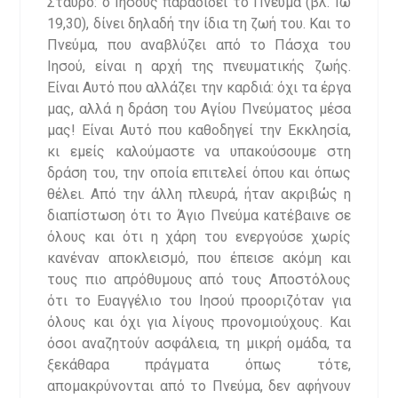
Σταυρό: ο Ιησούς παραδίδει το Πνεύμα (βλ. Ιω
19,30), δίνει δηλαδή την ίδια τη ζωή του. Και το
Πνεύμα, που αναβλύζει από το Πάσχα του
Ιησού, είναι η αρχή της πνευματικής ζωής.
Είναι Αυτό που αλλάζει την καρδιά: όχι τα έργα
μας, αλλά η δράση του Αγίου Πνεύματος μέσα
μας! Είναι Αυτό που καθοδηγεί την Εκκλησία,
κι εμείς καλούμαστε να υπακούσουμε στη
δράση του, την οποία επιτελεί όπου και όπως
θέλει. Από την άλλη πλευρά, ήταν ακριβώς η
διαπίστωση ότι το Άγιο Πνεύμα κατέβαινε σε
όλους και ότι η χάρη του ενεργούσε χωρίς
κανέναν αποκλεισμό, που έπεισε ακόμη και
τους πιο απρόθυμους από τους Αποστόλους
ότι το Ευαγγέλιο του Ιησού προοριζόταν για
όλους και όχι για λίγους προνομιούχους. Και
όσοι αναζητούν ασφάλεια, τη μικρή ομάδα, τα
ξεκάθαρα πράγματα όπως τότε,
απομακρύνονται από το Πνεύμα, δεν αφήνουν