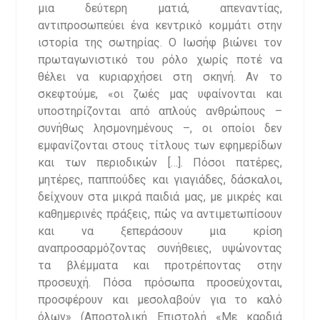
μια δεύτερη ματιά, απεναντίας,
αντιπροσωπεύει ένα κεντρικό κομμάτι στην
ιστορία της σωτηρίας. Ο Ιωσήφ βιώνει τον
πρωταγωνιστικό του ρόλο χωρίς ποτέ να
θέλει να κυριαρχήσει στη σκηνή. Αν το
σκεφτούμε, «οι ζωές μας υφαίνονται και
υποστηρίζονται από απλούς ανθρώπους –
συνήθως λησμονημένους –, οι οποίοι δεν
εμφανίζονται στους τίτλους των εφημερίδων
και των περιοδικών […]. Πόσοι πατέρες,
μητέρες, παππούδες και γιαγιάδες, δάσκαλοι,
δείχνουν στα μικρά παιδιά μας, με μικρές και
καθημερινές πράξεις, πώς να αντιμετωπίσουν
και να ξεπεράσουν μια κρίση
αναπροσαρμόζοντας συνήθειες, υψώνοντας
τα βλέμματα και προτρέποντας στην
προσευχή. Πόσα πρόσωπα προσεύχονται,
προσφέρουν και μεσολαβούν για το καλό
όλων» (Αποστολική Επιστολή «Με καρδιά