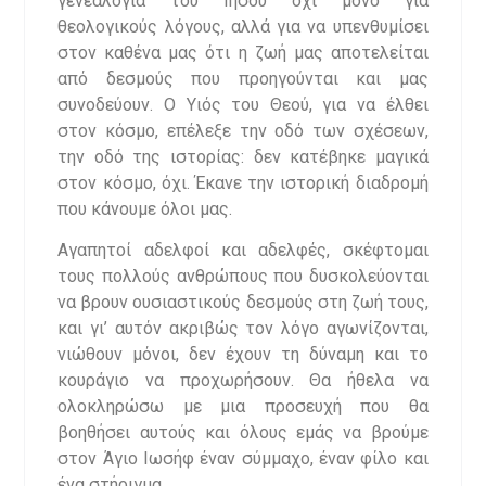
γενεαλογία του Ιησού όχι μόνο για
θεολογικούς λόγους, αλλά για να υπενθυμίσει
στον καθένα μας ότι η ζωή μας αποτελείται
από δεσμούς που προηγούνται και μας
συνοδεύουν. Ο Υιός του Θεού, για να έλθει
στον κόσμο, επέλεξε την οδό των σχέσεων,
την οδό της ιστορίας: δεν κατέβηκε μαγικά
στον κόσμο, όχι. Έκανε την ιστορική διαδρομή
που κάνουμε όλοι μας.
Αγαπητοί αδελφοί και αδελφές, σκέφτομαι
τους πολλούς ανθρώπους που δυσκολεύονται
να βρουν ουσιαστικούς δεσμούς στη ζωή τους,
και γι’ αυτόν ακριβώς τον λόγο αγωνίζονται,
νιώθουν μόνοι, δεν έχουν τη δύναμη και το
κουράγιο να προχωρήσουν. Θα ήθελα να
ολοκληρώσω με μια προσευχή που θα
βοηθήσει αυτούς και όλους εμάς να βρούμε
στον Άγιο Ιωσήφ έναν σύμμαχο, έναν φίλο και
ένα στήριγμα.