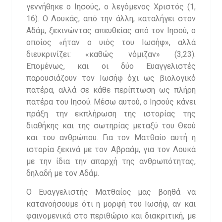
γεννήθηκε ο Ιησούς, ο λεγόμενος Χριστός (1,
16). Ο Λουκάς, από την άλλη, καταλήγει στον
Αδάμ, ξεκινώντας απευθείας από τον Ιησού, ο
οποίος «ήταν ο υιός του Ιωσήφ», αλλά
διευκρινίζει: «καθώς νόμιζαν» (3,23).
Επομένως, και οι δύο Ευαγγελιστές
παρουσιάζουν τον Ιωσήφ όχι ως βιολογικό
πατέρα, αλλά σε κάθε περίπτωση ως πλήρη
πατέρα του Ιησού. Μέσω αυτού, ο Ιησούς κάνει
πράξη την εκπλήρωση της ιστορίας της
διαθήκης και της σωτηρίας μεταξύ του Θεού
και του ανθρώπου. Για τον Ματθαίο αυτή η
ιστορία ξεκινά με τον Αβραάμ, για τον Λουκά
με την ίδια την απαρχή της ανθρωπότητας,
δηλαδή με τον Αδάμ.
Ο Ευαγγελιστής Ματθαίος μας βοηθά να
κατανοήσουμε ότι η μορφή του Ιωσήφ, αν και
φαινομενικά στο περιθώριο και διακριτική, με