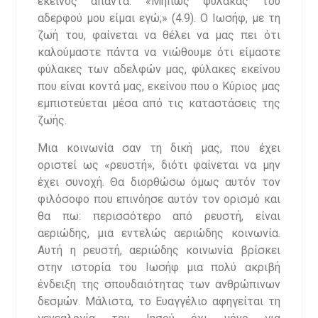
εκείνος απαντά: «Μήπως φύλακας του
αδερφού μου είμαι εγώ;» (4.9). Ο Ιωσήφ, με τη
ζωή του, φαίνεται να θέλει να μας πει ότι
καλούμαστε πάντα να νιώθουμε ότι είμαστε
φύλακες των αδελφών μας, φύλακες εκείνου
που είναι κοντά μας, εκείνου που ο Κύριος μας
εμπιστεύεται μέσα από τις καταστάσεις της
ζωής.
Μια κοινωνία σαν τη δική μας, που έχει
οριστεί ως «ρευστή», διότι φαίνεται να μην
έχει συνοχή. Θα διορθώσω όμως αυτόν τον
φιλόσοφο που επινόησε αυτόν τον ορισμό και
θα πω: περισσότερο από ρευστή, είναι
αεριώδης, μια εντελώς αεριώδης κοινωνία.
Αυτή η ρευστή, αεριώδης κοινωνία βρίσκει
στην ιστορία του Ιωσήφ μια πολύ ακριβή
ένδειξη της σπουδαιότητας των ανθρώπινων
δεσμών. Μάλιστα, το Ευαγγέλιο αφηγείται τη