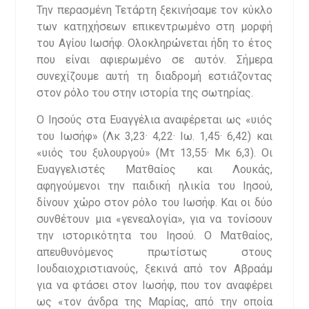
Την περασμένη Τετάρτη ξεκινήσαμε τον κύκλο
των κατηχήσεων επικεντρωμένο στη μορφή
του Αγίου Ιωσήφ. Ολοκληρώνεται ήδη το έτος
που είναι αφιερωμένο σε αυτόν. Σήμερα
συνεχίζουμε αυτή τη διαδρομή εστιάζοντας
στον ρόλο του στην ιστορία της σωτηρίας.
Ο Ιησούς στα Ευαγγέλια αναφέρεται ως «υιός
του Ιωσήφ» (Λκ 3,23· 4,22· Ιω. 1,45· 6,42) και
«υιός του ξυλουργού» (Μτ 13,55· Μκ 6,3). Οι
Ευαγγελιστές Ματθαίος και Λουκάς,
αφηγούμενοι την παιδική ηλικία του Ιησού,
δίνουν χώρο στον ρόλο του Ιωσήφ. Και οι δύο
συνθέτουν μια «γενεαλογία», για να τονίσουν
την ιστορικότητα του Ιησού. Ο Ματθαίος,
απευθυνόμενος πρωτίστως στους
Ιουδαιοχριστιανούς, ξεκινά από τον Αβραάμ
για να φτάσει στον Ιωσήφ, που τον αναφέρει
ως «τον άνδρα της Μαρίας, από την οποία