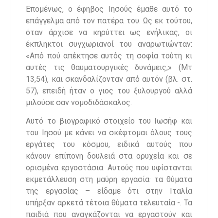
Επομένως, ο έφηβος Ιησούς έμαθε αυτό το
επάγγελμα από τον πατέρα του. Ως εκ τούτου,
όταν άρχισε να κηρύττει ως ενήλικας, οι
έκπληκτοι συγχωριανοί του αναρωτιώνταν:
«Από πού απέκτησε αυτός τη σοφία τούτη κι
αυτές τις θαυματουργικές δυνάμεις;» (Μτ
13,54), και σκανδαλίζονταν από αυτόν (βλ. στ.
57), επειδή ήταν ο γιος του ξυλουργού αλλά
μιλούσε σαν νομοδιδάσκαλος.
Αυτό το βιογραφικό στοιχείο του Ιωσήφ και
του Ιησού με κάνει να σκέφτομαι όλους τους
εργάτες του κόσμου, ειδικά αυτούς που
κάνουν επίπονη δουλειά στα ορυχεία και σε
ορισμένα εργοστάσια. Αυτούς που υφίστανται
εκμετάλλευση στη μαύρη εργασία· τα θύματα
της εργασίας – είδαμε ότι στην Ιταλία
υπήρξαν αρκετά τέτοια θύματα τελευταία -. Τα
παιδιά που αναγκάζονται να εργαστούν και