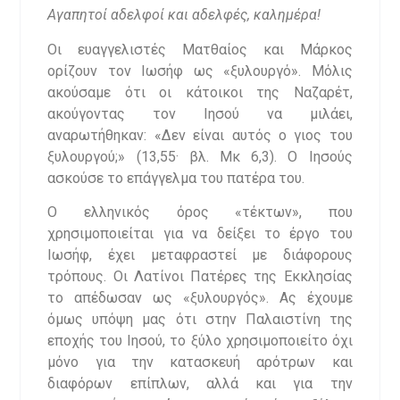
Αγαπητοί αδελφοί και αδελφές, καλημέρα!
Οι ευαγγελιστές Ματθαίος και Μάρκος
ορίζουν τον Ιωσήφ ως «ξυλουργό». Μόλις
ακούσαμε ότι οι κάτοικοι της Ναζαρέτ,
ακούγοντας τον Ιησού να μιλάει,
αναρωτήθηκαν: «Δεν είναι αυτός ο γιος του
ξυλουργού;» (13,55· βλ. Μκ 6,3). Ο Ιησούς
ασκούσε το επάγγελμα του πατέρα του.
Ο ελληνικός όρος «τέκτων», που
χρησιμοποιείται για να δείξει το έργο του
Ιωσήφ, έχει μεταφραστεί με διάφορους
τρόπους. Οι Λατίνοι Πατέρες της Εκκλησίας
το απέδωσαν ως «ξυλουργός». Ας έχουμε
όμως υπόψη μας ότι στην Παλαιστίνη της
εποχής του Ιησού, το ξύλο χρησιμοποιείτο όχι
μόνο για την κατασκευή αρότρων και
διαφόρων επίπλων, αλλά και για την