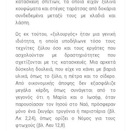
κατασκευή σπιτιών, τα οποία είχαν ξύλινα
κουφώματα και στέγες ταράτσας από δοκάρια
συνδεδεμένα μεταξύ τους με κλαδιά και
λάσπη.
Ως εκ τούτου, «ξυλουργός» ήταν μια γενική
ιδιότητα, η οποία υποδήλωνε τόσο τους
τεχνίτες ξύλου όσο και τους εργάτες που
ασχολούνταν με δραστηριότητες που
σχετίζονται με τις κατασκευές. Μια αρκετά
δύσκολη δουλειά, που είχε να κάνει με βαριά
υλικά, όπως το ξύλο, η πέτρα και το σίδερο.
Από οικονομικής άποψης δεν εξασφάλιζε
μεγάλα κέρδη, όπως συνάγεται από το
γεγονός ότι η Μαρία και ο Ιωσήφ, όταν
παρουσίασαν τον Ιησού στο Ναό, πρόσφεραν
μόνο ένα ζευγάρι τρυγόνια ή περιστέρια (βλ.
Λκ 2,24), όπως ορίζει ο Νόμος για τους
φτωχούς (βλ. Λευ 12,8).