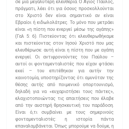
σε μια μεγαλύτερη ελευθερία. Ο Άγιος Παύλος,
πράγματι, λέει ότι για όσους προσκολλούνται
στο Χριστό δεν είναι σημαντικό αν είναι
Εβραίοι ή ειδωλολάτρες. Το μόνο που μετράει
είναι «η πίστη που ενεργεί μέσω της αγάπης»
(Γαλ 5: 6). Πιστεύοντας ότι ελευθερωθήκαμε
και πιστεύοντας στον Ιησού Χριστό που μας
ελευθέρωσε: αυτή είναι η πίστη που με αγάπη
ενεργεί. Οι αντιφρονούντες του Παύλου –
αυτοί οι φονταμενταλιστές που είχαν φτάσει
εκεί – του επιτέθηκαν για αυτήν την
καινοτομία, υποστηρίζοντας ότι αμυνόταν της
θέσης αυτής από ποιμενικό οπορτουνισμό,
δηλαδή για να «ευχαριστήσει τους πάντες»,
ελαχιστοποιώντας τις απαιτήσεις που έλαβε
από την αυστηρή θρησκευτική του παράδοση.
Είναι ό,τι συμβαίνει με τους σημερινούς
φονταμενταλιστές: η ιστορία πάντα
επαναλαμβάνεται. Όπως μπορούμε να δούμε, η