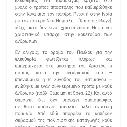
ελευθερίας! Για παράδειγμα, έρχεται στο
μυαλό ο τρόπος αποστολής που καθιερώθηκε
στην Κίνα από τον πατέρα Ρίτσι ή στην Ινδία
με τον πατέρα Ντε Νόμπιλι. … [Κάποιος έλεγε]:
«Όχι, αυτό δεν είναι χριστιανικό!». Ναι, είναι
χριστιανικό, υπάρχει στην κουλτούρα των
ανθρώπων.
Εν ολίγοις, το όραμα του Παύλου για την
ελευθερία φωτίζεται πλήρως και
εμπεριέχεται στο μυστήριο του Χριστού, ο
οποίος κατά την ενσάρκωσή του –
υπενθυμίζει η Β’ Σύνοδος του Βατικανού –
ενώθηκε με έναν συγκεκριμένο τρόπο με κάθε
άνθρωπο (πρβλ. Gaudium et Spes, 22). Και αυτό
σημαίνει ότι δεν υπάρχει ομοιομορφία,
αντίθετα υπάρχει ποικιλία, αλλά ενωτική
ποικιλία. Από εδώ απορρέει το καθήκον
σεβασμού της πολιτιστικής καταγωγής κάθε