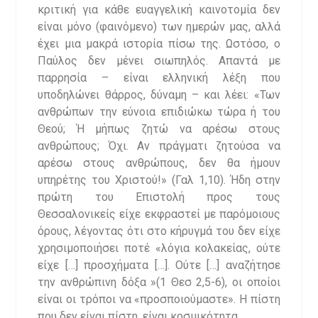
κριτική για κάθε ευαγγελική καινοτομία δεν
είναι μόνο (φαινόμενο) των ημερών μας, αλλά
έχει μια μακρά ιστορία πίσω της. Ωστόσο, ο
Παύλος δεν μένει σιωπηλός. Απαντά με
παρρησία – είναι ελληνική λέξη που
υποδηλώνει θάρρος, δύναμη – και λέει: «Των
ανθρώπων την εύνοια επιδιώκω τώρα ή του
Θεού; Ή μήπως ζητώ να αρέσω στους
ανθρώπους; Όχι. Αν πράγματι ζητούσα να
αρέσω στους ανθρώπους, δεν θα ήμουν
υπηρέτης του Χριστού!» (Γαλ 1,10). Ήδη στην
πρώτη του Επιστολή προς τους
Θεσσαλονικείς είχε εκφραστεί με παρόμοιους
όρους, λέγοντας ότι στο κήρυγμά του δεν είχε
χρησιμοποιήσει ποτέ «λόγια κολακείας, ούτε
είχε […] προσχήματα […]. Ούτε […] αναζήτησε
την ανθρώπινη δόξα »(1 Θεσ 2,5-6), οι οποίοι
είναι οι τρόποι να «προσποιούμαστε». Η πίστη
που δεν είναι πίστη, είναι κοσμικότητα.