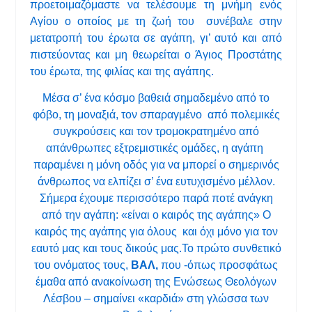
προετοιμαζόμαστε να τελέσουμε τη μνήμη ενός
Αγίου ο οποίος με τη ζωή του συνέβαλε στην
μετατροπή του έρωτα σε αγάπη, γι’ αυτό και από
πιστεύοντας και μη θεωρείται ο Άγιος Προστάτης
του έρωτα, της φιλίας και της αγάπης.
Μέσα σ’ ένα κόσμο βαθειά σημαδεμένο από το
φόβο, τη μοναξιά, τον σπαραγμένο από πολεμικές
συγκρούσεις και τον τρομοκρατημένο από
απάνθρωπες εξτρεμιστικές ομάδες, η αγάπη
παραμένει η μόνη οδός για να μπορεί ο σημερινός
άνθρωπος να ελπίζει σ’ ένα ευτυχισμένο μέλλον.
Σήμερα έχουμε περισσότερο παρά ποτέ ανάγκη
από την αγάπη: «είναι ο καιρός της αγάπης» Ο
καιρός της αγάπης για όλους και όχι μόνο για τον
εαυτό μας και τους δικούς μας.Το πρώτο συνθετικό
του ονόματος τους,
ΒΑΛ,
που -όπως προσφάτως
έμαθα από ανακοίνωση της Ενώσεως Θεολόγων
Λέσβου – σημαίνει «καρδιά» στη γλώσσα των