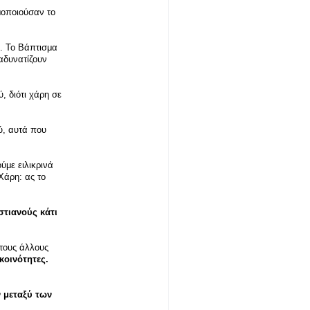
μοποιούσαν το
ι. Το Βάπτισμα
 αδυνατίζουν
, διότι χάρη σε
ύ, αυτά που
ύμε ειλικρινά
Χάρη: ας το
στιανούς κάτι
τους άλλους
κοινότητες.
 μεταξύ των