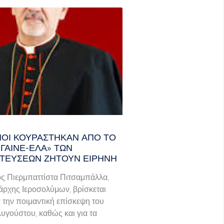
ΑΝΟΊ ΚΟΥΡΆΣΤΗΚΑΝ ΑΠΌ ΤΟ
ΓΑΙΝΕ-ΈΛΑ» ΤΩΝ
ΤΕΎΣΕΩΝ ΖΗΤΟΎΝ ΕΙΡΉΝΗ
ς Πιερμπαττίστα Πιτσαμπάλλα,
άρχης Ιεροσολύμων, βρίσκεται
α την ποιμαντική επίσκεψη του
Αυγούστου, καθώς και για τα