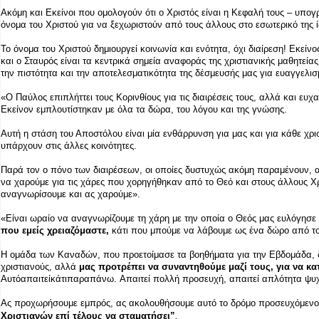
Ακόμη και Εκείνοι που ομολογούν ότι ο Χριστός είναι η Κεφαλή τους – υπο
όνομα του Χριστού για να ξεχωριστούν από τους άλλους στο εσωτερικό της ίδ
Το όνομα του Χριστού δημιουργεί κοινωνία και ενότητα, όχι διαίρεση! Εκείνο
και ο Σταυρός είναι τα κεντρικά σημεία αναφοράς της χριστιανικής μαθητείας,
την πιστότητα και την αποτελεσματικότητα της δέσμευσής μας για ευαγγελισ
«Ο Παύλος επιπλήττει τους Κορινθίους για τις διαιρέσεις τους, αλλά και ευχ
Εκείνον εμπλουτίστηκαν με όλα τα δώρα, του λόγου και της γνώσης.
Αυτή η στάση του Αποστόλου είναι μία ενθάρρυνση για μας και για κάθε χρ
υπάρχουν στις άλλες κοινότητες.
Παρά τον ο πόνο των διαιρέσεων, οι οποίες δυστυχώς ακόμη παραμένουν, α
να χαρούμε για τις χάρες που χορηγήθηκαν από το Θεό και στους άλλους Χρι
αναγνωρίσουμε και ας χαρούμε».
«Είναι ωραίο να αναγνωρίζουμε τη χάρη με την οποία ο Θεός μας ευλόγησε
που εμείς χρειαζόμαστε,
κάτι που μπούμε να λάβουμε ως ένα δώρο από του
Η ομάδα των Καναδών, που προετοίμασε τα βοηθήματα για την Εβδομάδα, δ
χριστιανούς, αλλά
μας προτρέπει να συναντηθούμε μαζί τους, για να κα
Αυτό
απαιτεί
κάτι
παραπάνω
.
Απαιτεί πολλή προσευχή, απαιτεί απλότητα ψυχ
Ας προχωρήσουμε εμπρός, ας ακολουθήσουμε αυτό το δρόμο προσευχόμενοι
Χριστιανών επί τέλους να σταματήσει”
.