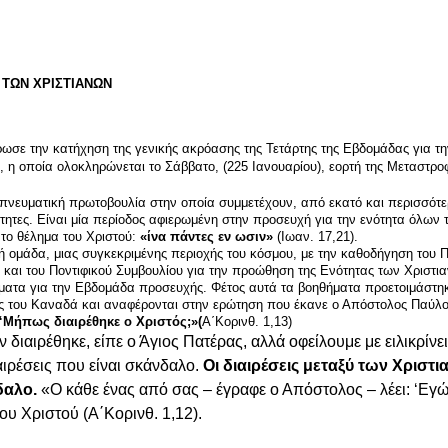
 ΤΩΝ ΧΡΙΣΤΙΑΝΩΝ
σε την κατήχηση της γενικής ακρόασης της Τετάρτης της Εβδομάδας για τη
, η οποία ολοκληρώνεται το Σάββατο, (225 Ιανουαρίου), εορτή της Μεταστρο
 πνευματική πρωτοβουλία στην οποία συμμετέχουν, από εκατό και περισσότε
νότητες. Είναι μία περίοδος αφιερωμένη στην προσευχή για την ενότητα όλων 
το θέλημα του Χριστού:
«ίνα πάντες εν ωσιν»
(Ιωαν. 17,21).
κή ομάδα, μιας συγκεκριμένης περιοχής του κόσμου, με την καθοδήγηση του 
και του Ποντιφικού Συμβουλίου για την προώθηση της Ενότητας των Χριστια
θήματα για την Εβδομάδα προσευχής. Φέτος αυτά τα βοηθήματα προετοιμάστη
τες του Καναδά και αναφέρονται στην ερώτηση που έκανε ο Απόστολος Παύλο
“Μήπως διαιρέθηκε ο Χριστός;»(
Α΄Κορινθ. 1,13)
 διαιρέθηκε, είπε ο Άγιος Πατέρας, αλλά οφείλουμε με ειλικρίνε
αιρέσεις που είναι σκάνδαλο.
Οι διαιρέσεις μεταξύ των Χριστι
δαλο.
«Ο κάθε ένας από σας – έγραφε ο Απόστολος – λέει: ‘Εγώ
ου Χριστού (Α΄Κορινθ. 1,12).