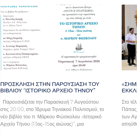
ΠΡΌΣΚΛΗΣΗ ΣΤΗΝ ΠΑΡΟΥΣΊΑΣΗ ΤΟΥ
«ΣΉΜ
ΒΙΒΛΊΟΥ “ΙΣΤΟΡΙΚΌ ΑΡΧΕΊΟ ΤΉΝΟΥ”
ΕΚΚΛ
Παρουσιάζεται την Παρασκευή 7 Αυγούστου
Στο τέ
στις 20:00, στο Ίδρυμα Τηνιακού Πολιτισμού, το
Πάπας 
νέο βιβλίο του π. Μάρκου Φώσκολου «Ιστορικό
των Αγ
Αρχείο Τήνου (13ος–15ος αιώνας)”, μια
απηύθυ