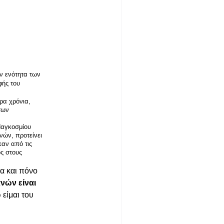
ν ενότητα των
φής του
ρα χρόνια,
των
Παγκοσμίου
νών, προτείνει
καν από τις
ς στους
ια και πόνο
ανών είναι
 είμαι του