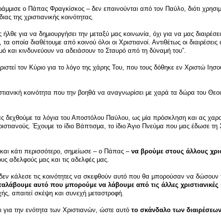
γράμμισε ο Πάπας Φραγκίσκος – δεν επαινούνται από τον Παύλο, διότι χρησι
ιας της χριστιανικής κοινότητας.
ς ήλθε για να δημιουργήσει την μεταξύ μας κοινωνία, όχι για να μας διαιρέσε
 τα οποία διαθέτουμε από κοινού όλοι οι Χριστιανοί. Αντιθέτως οι διαιρέσεις
μό και κινδυνεύουν να αδειάσουν το Σταυρό από τη δύναμή του”.
αριστεί τον Κύριο για το λόγο της χάρης Του, που τους δόθηκε εν Χριστώ Ιησού
ιστιανική κοινότητα που την βοηθά να αναγνωρίσει με χαρά τα δώρα του Θεο
ς δεχθούμε τα λόγια του Αποστόλου Παύλου, ως μία πρόσκληση και ας χαρο
στιανούς. Έχουμε το ίδιο Βάπτισμα, το ίδιο Άγιο Πνεύμα που μας έδωσε τη 
 και κάτι περισσότερο, σημείωσε – ο Πάπας –
να βρούμε στους άλλους χρι
ς αδελφούς μας και τις αδελφές μας.
εν κάλεσε τις κοινότητες να σκεφθούν αυτό που θα μπορούσαν να δώσουν 
ταλάβουμε αυτό που μπορούμε να λάβουμε από τις άλλες χριστιανικές 
ής, απαιτεί σκέψη και συνεχή μεταστροφή.
 για την ενότητα των Χριστιανών, ώστε αυτό
το σκάνδαλο των διαιρέσεων