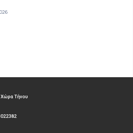
2026
– Χώρα Τήνου
3022382