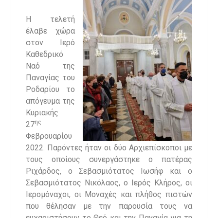
Η τελετή
έλαβε χώρα
στον Ιερό
Καθεδρικό
Ναό της
Παναγίας του
Ροδαρίου το
απόγευμα της
Κυριακής
ης
27
Φεβρουαρίου
2022. Παρόντες ήταν οι δύο Αρχιεπίσκοποι με
τους οποίους συνεργάστηκε ο πατέρας
Ριχάρδος, ο Σεβασμιότατος Ιωσήφ και ο
Σεβασμιότατος Νικόλαος, ο Ιερός Κλήρος, οι
Ιερομόναχοι, οι Μοναχές και πλήθος πιστών
που θέλησαν με την παρουσία τους να
ευχαριστήσουν το Θεό και την Παναγία για τη