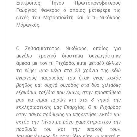
Επίτροπος Τήνου Πρωτοπρεσβύτερος
Γεώργιος Φανερός ο οποίος μετέφερε τις
ευχές του Μητροπολίτη και ο π. Νικόλαος
Μαραγκός.
Ο Σεβασμιότατος Νικόλαος, οποίος για
μεγάλο χρονικό διάστημα συνεργάστηκε
άμεσα με τον π. Ριχάρδο, είπε μεταξύ άλλων
τα εξής: «
για μένα στα 23 χρόνια της εδώ
ενεργούς παρουσίας του ήταν ένας καλός
βοηθός και συχνά συνοδός στα δύο χιλιάδες
εξακόσια ταξίδια που έκανα, στην προσπάθειά
μου να είμαι παρών και στα 8 νησιά της
εκκλησιαστικής μας Επαρχίας. Ο π. Ριχάρδος
ήταν πάντα πρόθυμος να υπηρετήσει εντός και
εκτός της Τήνου με μόνο χαρακτηριστικό την
προθυμία του και την υπακοή του
».
Απευθυνόμενος δε στον ίδιο είπε «
αγαπητέ π.