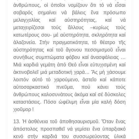
ἀνθρώπους, οἱ ὁποῖοι νομίζουν ὅτι τό νά εἶσαι
σοβαρός σημαίνει νά βάλεις ἕνα πρόσωπο
μελαγχολίας καί αὐστηρότητας, καί νά
μεταχειρίζεσαι τούς ἄλλους –κυρίως τούς
κατωτέρους σου- μέ αὐστηρότητα, σκληρότητα καί
ἀλαζονεία. Στήν πραγματικότητα, τό θέατρο τῆς
αὐστηρότητας καί τοῦ ἄγονου πεσσιμισμοῦ εἶναι
συνήθως συμπτώματα φόβου καί ἀνασφάλειας …
Μιά καρδιά γεμάτη ἀπό Θεό εἶναι εὐτυχισμένη καί
ἀκτινοβολεῖ μιά μεταδοτική χαρά… Ἄς μή χάσουμε
λοιπόν αὐτό τό χαρούμενο, ἀστεῖο καί κάποτε
αὐτοσαρκαστικό πνεῦμα, πού κάνει τούς
ἀνθρώπους καλοσυνάτους ἀκόμα καί σέ δύσκολες
καταστάσεις. Πόσο ὠφέλιμη εἶναι μία καλή δόση
χιοῦμορ !
13. Ἡ ἀσθένεια τοῦ ἀποθησαυρισμοῦ. Ὅταν ἕνας
ἀπόστολος προσπαθεῖ νά γεμίσει ἕνα ὑπαρξιακό
κενό στήν καρδιά του συσσωρεύοντας ὑλικά