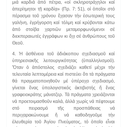
μιά καρδιά ἀπό πέτρα, «οἱ σκληροτράχηλοι καί
ἀπερίτμητοι τῇ καρδίᾳ» (Πρ. 7: 51), οἱ ὁποῖοι στό
πέρασμα τοῦ χρόνου ἔχασαν τήν ἐσωτερική τους
γαλήνη, ἐγρήγορση καί τόλμη καί κρύβονται κάτω
ἀπό στοίβα χαρτιῶν μεταμορφωνόμενοι σέ
διεκπεραιωτές ἐγγράφων κι ὄχι σέ ἀνθρώπους τοῦ
Θεοῦ.
4. Ἡ ἀσθένεια τοῦ ἀδιάκοπου σχεδιασμοῦ καί
ὑπηρεσιακῆς λειτουργικότητας (ὑπαλληλισμοῦ).
Ὅταν ὁ ἀπόστολος σχεδιάζει καθετί μέχρι τήν
τελευταία λεπτομέρεια καί πιστεύει ὅτι τά πράγματα
θά πραγματοποιηθοῦν μέ ὑπέροχο σχεδιασμό,
γίνεται ἕνας ὑπολογιστικός ἀκτιβιστής ἤ ἕνας
γραφειοκράτης μάνατζερ. Τά πράγματα χρειάζονται
νά προετοιμασθοῦν καλά, ἀλλά χωρίς νά πέφτουμε
στό πειρασμό τῆς προσπάθειας νά
περιχαρακώνουμε ἤ νά καθοδηγοῦμε τήν
ἐλευθερία τοῦ Ἁγίου Πνεύματος, τό ὁποῖο εἶναι