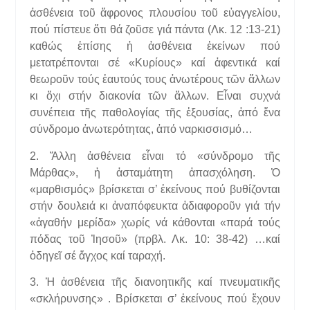
ἀσθένεια τοῦ ἄφρονος πλουσίου τοῦ εὐαγγελίου,
πού πίστευε ὅτι θά ζοῦσε γιά πάντα (Λκ. 12 :13-21)
καθώς ἐπίσης ἡ ἀσθένεια ἐκείνων πού
μετατρέπονται σέ «Κυρίους» καί ἀφεντικά καί
θεωροῦν τούς ἑαυτούς τους ἀνωτέρους τῶν ἄλλων
κι ὄχι στήν διακονία τῶν ἄλλων. Εἶναι συχνά
συνέπεια τῆς παθολογίας τῆς ἐξουσίας, ἀπό ἕνα
σύνδρομο ἀνωτερότητας, ἀπό ναρκισσισμό…
2. Ἄλλη ἀσθένεια εἶναι τό «σύνδρομο τῆς
Μάρθας», ἡ ἀσταμάτητη ἀπασχόληση. Ὁ
«μαρθισμός» βρίσκεται σ’ ἐκείνους πού βυθίζονται
στήν δουλειά κι ἀναπόφευκτα ἀδιαφοροῦν γιά τήν
«ἀγαθήν μερίδα» χωρίς νά κάθονται «παρά τούς
πόδας τοῦ Ἰησοῦ» (πρβλ. Λκ. 10: 38-42) …καί
ὁδηγεῖ σέ ἄγχος καί ταραχή.
3. Ἡ ἀσθένεια τῆς διανοητικῆς καί πνευματικῆς
«σκλήρυνσης» . Βρίσκεται σ’ ἐκείνους πού ἔχουν