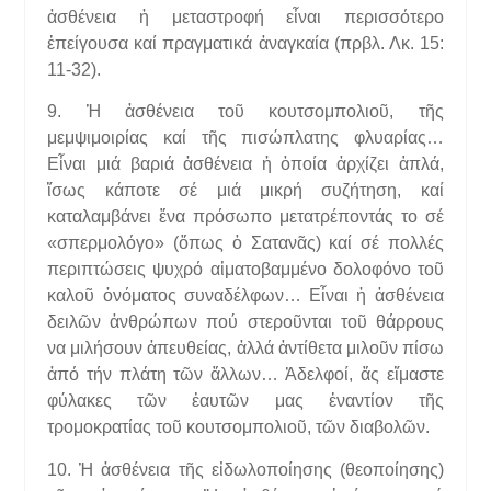
ἀσθένεια ἡ μεταστροφή εἶναι περισσότερο
ἐπείγουσα καί πραγματικά ἀναγκαία (πρβλ. Λκ. 15:
11-32).
9. Ἡ ἀσθένεια τοῦ κουτσομπολιοῦ, τῆς
μεμψιμοιρίας καί τῆς πισώπλατης φλυαρίας…
Εἶναι μιά βαριά ἀσθένεια ἡ ὁποία ἀρχίζει ἁπλά,
ἴσως κάποτε σέ μιά μικρή συζήτηση, καί
καταλαμβάνει ἕνα πρόσωπο μετατρέποντάς το σέ
«σπερμολόγο» (ὅπως ὁ Σατανᾶς) καί σέ πολλές
περιπτώσεις ψυχρό αἱματοβαμμένο δολοφόνο τοῦ
καλοῦ ὀνόματος συναδέλφων… Εἶναι ἡ ἀσθένεια
δειλῶν ἀνθρώπων πού στεροῦνται τοῦ θάρρους
να μιλήσουν ἀπευθείας, ἀλλά ἀντίθετα μιλοῦν πίσω
ἀπό τήν πλάτη τῶν ἄλλων… Ἀδελφοί, ἄς εἴμαστε
φύλακες τῶν ἑαυτῶν μας ἐναντίον τῆς
τρομοκρατίας τοῦ κουτσομπολιοῦ, τῶν διαβολῶν.
10. Ἡ ἀσθένεια τῆς εἰδωλοποίησης (θεοποίησης)