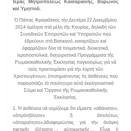
Ἱερᾶς Μητροπόλεως Καισαριανῆς, Βύρωνος
καί Ὑμηττοῦ.
Ὁ Πάπας Φραγκῖσκος τήν Δευτέρα 22 Δεκεμβρίου
2014 ὁμίλησε στά μέλη τῆς Κουρίας, δηλαδή τῶν
Συνοδικῶν Ἐπιτροπῶν καί Ὑπηρεσιῶν πού
ἑδρεύουν στό Βατικανό, καταρτίζουν καί
ἐφαρμόζουν ὅλα τά ποιμαντικά, διοικητικά,
ἱεραποστολικά, διαχειριστικά Προγράμματα τῆς
Ρωμαιοκαθολικῆς Ἐκκλησίας παγκοσμίως γιά νά
τούς προετοιμάσει γιά τήν ἑορτή τῶν
Χριστουγέννων, ἐπισημαίνοντας τίς ἀσθένειες πού
παρουσιάζει τό πανίσχυρο αὐτό ἐκκλησιαστικό
Σῶμα καί Ὄργανο τῆς Ρωμαιοκαθολικῆς
Ἐκκλησίας.
1. Ἡ ἀσθένεια νά νομίζουμε ὅτι εἴμαστε «ἀθάνατοι»,
«ἀπρόσβλητοι» ἤ ἀπολύτως
«ἀπαραίτητοι»,ἀδιαφορώντας γιά τήν ἀνάγκη
τακτικῆς ἐξέτασης… αὐτοκριτικῆς… Εἶναι ἡ