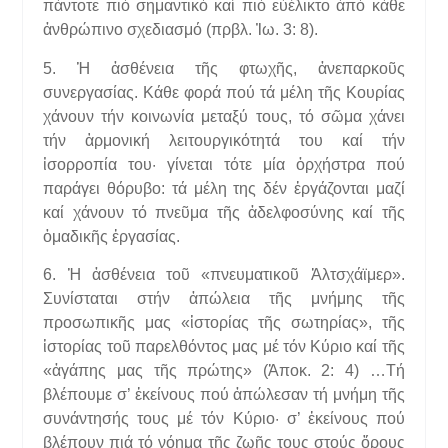
πάντοτε πιό σημαντικό καί πιό εὐέλικτο ἀπό κάθε
ἀνθρώπινο σχεδιασμό (πρβλ. Ἰω. 3: 8).
5. Ἡ ἀσθένεια τῆς φτωχῆς, ἀνεπαρκοῦς
συνεργασίας. Κάθε φορά πού τά μέλη τῆς Κουρίας
χάνουν τήν κοινωνία μεταξύ τους, τό σῶμα χάνει
τήν ἁρμονική λειτουργικότητά του καί τήν
ἰσορροπία του· γίνεται τότε μία ὀρχήστρα πού
παράγει θόρυβο: τά μέλη της δέν ἐργάζονται μαζί
καί χάνουν τό πνεῦμα τῆς ἀδελφοσύνης καί τῆς
ὁμαδικῆς ἐργασίας.
6. Ἡ ἀσθένεια τοῦ «πνευματικοῦ Ἀλτσχάϊμερ».
Συνίσταται στήν ἀπώλεια τῆς μνήμης τῆς
προσωπικῆς μας «ἱστορίας τῆς σωτηρίας», τῆς
ἱστορίας τοῦ παρελθόντος μας μέ τόν Κύριο καί τῆς
«ἀγάπης μας τῆς πρώτης» (Ἀποκ. 2: 4) …Τή
βλέπουμε σ’ ἐκείνους πού ἀπώλεσαν τή μνήμη τῆς
συνάντησής τους μέ τόν Κύριο· σ’ ἐκείνους πού
βλέπουν πιά τό νόημα τῆς ζωῆς τους στούς ὅρους