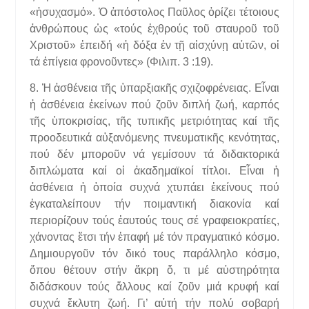
«ἡσυχασμό». Ὁ ἀπόστολος Παῦλος ὁρίζει τέτοιους
ἀνθρώπους ὡς «τούς ἐχθρούς τοῦ σταυροῦ τοῦ
Χριστοῦ» ἐπειδή «ἡ δόξα ἐν τῇ αἰσχύνῃ αὐτῶν, οἱ
τά ἐπίγεια φρονοῦντες» (Φιλιπ. 3 :19).
8. Ἡ ἀσθένεια τῆς ὑπαρξιακῆς σχιζοφρένειας. Εἶναι
ἡ ἀσθένεια ἐκείνων πού ζοῦν διπλή ζωή, καρπός
τῆς ὑποκρισίας, τῆς τυπικῆς μετριότητας καί τῆς
προοδευτικά αὐξανόμενης πνευματικῆς κενότητας,
πού δέν μποροῦν νά γεμίσουν τά διδακτορικά
διπλώματα καί οἱ ἀκαδημαϊκοί τίτλοι. Εἶναι ἠ
ἀσθένεια ἡ ὁποία συχνά χτυπάει ἐκείνους πού
ἐγκαταλείπουν τήν ποιμαντική διακονία καί
περιορίζουν τούς ἑαυτούς τους σέ γραφειοκρατίες,
χάνοντας ἔτσι τήν ἐπαφή μέ τόν πραγματικό κόσμο.
Δημιουργοῦν τόν δικό τους παράλληλο κόσμο,
ὅπου θέτουν στήν ἄκρη ὅ, τι μέ αὐστηρότητα
διδάσκουν τούς ἄλλους καί ζοῦν μιά κρυφή καί
συχνά ἔκλυτη ζωή. Γι’ αὐτή τήν πολύ σοβαρή