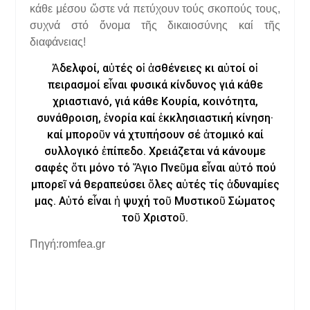
κάθε μέσου ὥστε νά πετύχουν τούς σκοπούς τους,
συχνά στό ὄνομα τῆς δικαιοσύνης καί τῆς
διαφάνειας!
Ἀδελφοί, αὐτές οἱ ἀσθένειες κι αὐτοί οἱ
πειρασμοί εἶναι φυσικά κίνδυνος γιά κάθε
χριαστιανό, γιά κάθε Κουρία, κοινότητα,
συνάθροιση, ἐνορία καί ἐκκλησιαστική κίνηση·
καί μποροῦν νά χτυπήσουν σέ ἀτομικό καί
συλλογικό ἐπίπεδο. Χρειάζεται νά κάνουμε
σαφές ὅτι μόνο τό Ἅγιο Πνεῦμα εἶναι αὐτό πού
μπορεῖ νά θεραπεύσει ὅλες αὐτές τίς ἀδυναμίες
μας. Αὐτό εἶναι ἡ ψυχή τοῦ Μυστικοῦ Σώματος
τοῦ Χριστοῦ.
Πηγή:romfea.gr