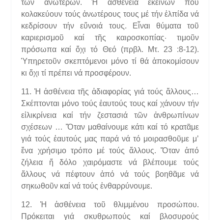
τῶν ἀνωτέρων. Ἡ ἀσθένεια ἐκείνων πού
κολακεύουν τούς ἀνωτέρους τους μέ τήν ἐλπίδα νά
κεδρίσουν τήν εὔνοιά τους. Εἶναι θύματα τοῦ
καριερισμοῦ καί τῆς καιροσκοπίας· τιμοῦν
πρόσωπα καί ὄχι τό Θεό (πρβλ. Μτ. 23 :8-12).
Ὑπηρετοῦν σκεπτόμενοι μόνο τί θά ἀποκομίσουν
κι ὄχι τί πρέπει νά προσφέρουν.
11. Ἡ ἀσθένεια τῆς ἀδιαφορίας γιά τούς ἄλλους…
Σκέπτονται μόνο τούς ἑαυτούς τους καί χάνουν τήν
εἰλικρίνεια καί τήν ζεστασιά τῶν ἀνθρωπίνων
σχέσεων … Ὅταν μαθαίνουμε κάτι καί τό κρατᾶμε
γιά τούς ἑαυτούς μας παρά νά τό μοιρασθοῦμε μ’
ἕνα χρήσιμο τρόπο μέ τούς ἄλλους. Ὅταν ἀπό
ζήλεια ἤ δόλο χαιρόμαστε νά βλέπουμε τούς
ἄλλους νά πέφτουν ἀπό νά τούς βοηθᾶμε νά
σηκωθοῦν καί νά τούς ἐνθαρρύνουμε.
12. Ἡ ἀσθένεια τοῦ θλιμμένου προσώπου.
Πρόκειται γιά σκυθρωπούς καί βλοσυρούς