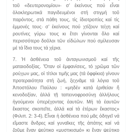
τοῦ «δευτερονομίου»· σ’ ἐκείνους πού εἶναι
ὁλοκληρωτικά παγιδευμένοι στή στιγμή τοῦ
παρόντος, στά πάθη τους, τίς ἰδιοτροπίες καί τίς
ἐμμονές τους· σ’ ἐκείνους πού χτίζουν τείχη καί
ρουτίνες γύρω τους κι ἔτσι γίνονται ὅλο καί
περισσότερο δοῦλοι τῶν εἰδώλων πού σμίλευσαν
μέ τά ἴδια τους τά χέρια.
7. Ἡ ἀσθένεια τοῦ ἀνταγωνισμοῦ καί τῆς
ματαιοδοξίας. Ὅταν οἱ ἐμφανίσεις, τό χρῶμα τῶν
ρούχων μας, οἱ τίτλοι τιμῆς μας (τά ὀφφίκια) γίνουν
προτεραιότητα στή ζωή, ξεχνᾶμε τά λόγια τοῦ
Ἁποστόλου Παύλου : «μηδέν κατά ἐριθείαν ἤ
κενοδοξίαν, ἀλλά τῇ ταπεινοφροσύνῃ ἀλλήλους
ἡγούμενοι ὑπερέχοντας ἑαυτῶν. Μή τά ἑαυτῶν
ἕκαστος σκοπεῖτε, ἀλλά καί τά ἑτέρων ἕκαστος»
(Φιλιπ. 2: 3-4). Εἶναι ἡ ἀσθένεια πού μᾶς ὁδηγεῖ νά
εἴμαστε ἄνδρες καί γυναῖκες τῆς ἀπάτης καί νά
ζοῦμε ἕναν ψεύτικο «μυστικισμό» κι ἕναν ψεύτικο