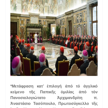
*Μετάφραση κατ’ ἐπιλογή ἀπό τό ἀγγλικό
κείμενο τῆς Παπικῆς ὁμιλίας ἀπό τόν
Πανοσιολογιώτατο Ἀρχιμανδρίτη π.
Ἀναστάσιο Τασόπουλο, Πρωτοσύγκελλο τῆς