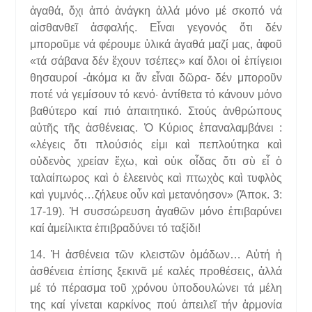
ἀγαθά, ὄχι ἀπό ἀνάγκη ἀλλά μόνο μέ σκοπό νά
αἰσθανθεῖ ἀσφαλής. Εἶναι γεγονός ὅτι δέν
μποροῦμε νά φέρουμε ὑλικά ἀγαθά μαζί μας, ἀφοῦ
«τά σάβανα δέν ἔχουν τσέπες» καί ὅλοι οἱ ἐπίγειοι
θησαυροί -ἀκόμα κι ἄν εἶναι δῶρα- δέν μποροῦν
ποτέ νά γεμίσουν τό κενό· ἀντίθετα τό κάνουν μόνο
βαθύτερο καί πιό ἀπαιτητικό. Στούς ἀνθρώπους
αὐτῆς τῆς ἀσθένειας. Ὁ Κύριος ἐπαναλαμβάνει :
«λέγεις ὅτι πλούσιός εἰμι καὶ πεπλούτηκα καὶ
οὐδενὸς χρείαν ἔχω, καὶ οὐκ οἶδας ὅτι σὺ εἶ ὁ
ταλαίπωρος καὶ ὁ ἐλεεινὸς καὶ πτωχὸς καὶ τυφλὸς
καὶ γυμνός…ζήλευε οὖν καὶ μετανόησον» (Ἀποκ. 3:
17-19). Ἡ συσσώρευση ἀγαθῶν μόνο ἐπιβαρύνει
καί ἀμείλικτα ἐπιβραδύνει τό ταξίδι!
14. Ἡ ἀσθένεια τῶν κλειστῶν ὁμάδων… Αὐτή ἡ
ἀσθένεια ἐπίσης ξεκινᾶ μέ καλές προθέσεις, ἀλλά
μέ τό πέρασμα τοῦ χρόνου ὑποδουλώνει τά μέλη
της καί γίνεται καρκίνος πού ἀπειλεῖ τήν ἁρμονία