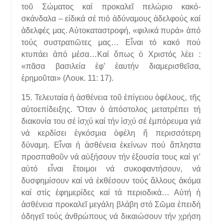
τοῦ Σώματος καί προκαλεῖ πελώριο κακό-
σκάνδαλα – εἰδικά σέ πιό ἀδύναμους ἀδελφούς καί
ἀδελφές μας. Αὐτοκαταστροφή, «φιλικά πυρά» ἀπό
τούς συστρατιῶτες μας… Εἶναι τό κακό πού
κτυπάει ἀπό μέσα…Καί ὅπως ὁ Χριστός λέει :
«πᾶσα βασιλεία ἐφ’ ἑαυτήν διαμερισθεῖσα,
ἐρημοῦται» (Λουκ. 11: 17).
15. Τελευταία ἡ ἀσθένεια τοῦ ἐπίγειου ὀφέλους, τῆς
αὐτοεπίδειξης. Ὅταν ὁ ἀπόστολος μετατρέπει τή
διακονία του σέ ἰσχύ καί τήν ἰσχύ σέ ἐμπόρευμα γιά
νά κερδίσει ἐγκόσμια ὀφέλη ἤ περισσότερη
δύναμη. Εἶναι ἡ ἀσθένεια ἐκείνων πού ἄπληστα
προσπαθοῦν νά αὐξήσουν τήν ἐξουσία τους καί γι’
αὐτό εἶναι ἕτοιμοι νά συκοφαντήσουν, νά
δυσφημίσουν καί νά ἐκθέσουν τούς ἄλλους ἀκόμα
καί στίς ἐφημερίδες καί τά περιοδικά… Αὐτή ἡ
ἀσθένεια προκαλεῖ μεγάλη βλάβη στό Σῶμα ἐπειδή
ὁδηγεῖ τούς ἀνθρώπους νά δικαιώσουν τήν χρήση