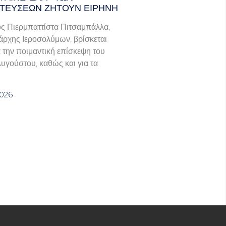
ΤΕΎΣΕΩΝ ΖΗΤΟΎΝ ΕΙΡΉΝΗ
ς Πιερμπαττίστα Πιτσαμπάλλα,
άρχης Ιεροσολύμων, βρίσκεται
α την ποιμαντική επίσκεψη του
Αυγούστου, καθώς και για τα
2026