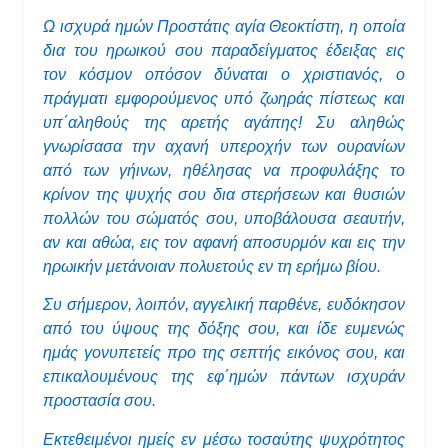
Ω ισχυρά ημών Προστάτις αγία Θεοκτίστη, η οποία
δια του ηρωικού σου παραδείγματος έδειξας εις
τον κόσμον οπόσον δύναται ο χριστιανός, ο
πράγματι εμφορούμενος υπό ζωηράς πίστεως και
υπ΄αληθούς της αρετής αγάπης! Συ αληθώς
γνωρίσασα την αχανή υπεροχήν των ουρανίων
από των γήινων, ηθέλησας να προφυλάξης το
κρίνον της ψυχής σου δια στερήσεων και θυσιών
πολλών του σώματός σου, υποβάλουσα σεαυτήν,
αν και αθώα, εις τον αφανή αποσυρμόν και εις την
ηρωικήν μετάνοιαν πολυετούς εν τη ερήμω βίου.
Συ σήμερον, λοιπόν, αγγελική παρθένε, ευδόκησον
από του ύψους της δόξης σου, και ίδε ευμενώς
ημάς γονυπετείς προ της σεπτής εικόνος σου, και
επικαλουμένους της εφ΄ημών πάντων ισχυράν
προστασία σου.
Εκτεθειμένοι ημείς εν μέσω τοσαύτης ψυχρότητος