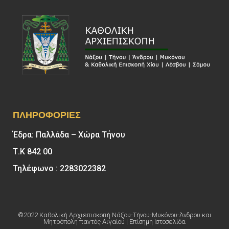
ΠΛΗΡΟΦΟΡΊΕΣ
Έδρα: Παλλάδα – Χώρα Τήνου
Τ.Κ 842 00
Τηλέφωνο : 2283022382
©2022 Καθολική Αρχιεπισκοπή Νάξου-Τήνου-Μυκόνου-Άνδρου και
Μητρόπολη παντός Αιγαίου | Επίσημη Ιστοσελίδα