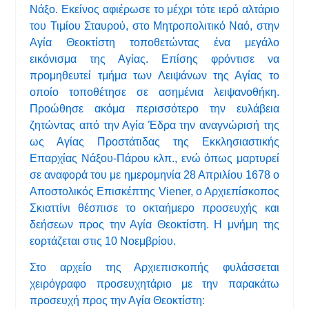
Νάξο. Εκείνος αφιέρωσε το μέχρι τότε ιερό αλτάριο
του Τιμίου Σταυρού, στο Μητροπολιτικό Ναό, στην
Αγία Θεοκτίστη τοποθετώντας ένα μεγάλο
εικόνισμα της Αγίας. Επίσης φρόντισε να
προμηθευτεί τμήμα των Λειψάνων της Αγίας το
οποίο τοποθέτησε σε ασημένια λειψανοθήκη.
Προώθησε ακόμα περισσότερο την ευλάβεια
ζητώντας από την Αγία Έδρα την αναγνώρισή της
ως Αγίας Προστάτιδας της Εκκλησιαστικής
Επαρχίας Νάξου-Πάρου κλπ., ενώ όπως μαρτυρεί
σε αναφορά του με ημερομηνία 28 Απριλίου 1678 ο
Αποστολικός Επισκέπτης Viener, ο Αρχιεπίσκοπος
Σκιαττίνι θέσπισε το οκταήμερο προσευχής και
δεήσεων προς την Αγία Θεοκτίστη. Η μνήμη της
εορτάζεται στις 10 Νοεμβρίου.
Στο αρχείο της Αρχιεπισκοπής φυλάσσεται
χειρόγραφο προσευχητάριο με την παρακάτω
προσευχή προς την Αγία Θεοκτίστη: