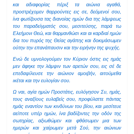
και αδιαφορίας πέριξ τα αιώνια αγαθά,
προστρέχομεν θαρρούντες εις σε, δεόμενοί σου,
ίνα φωτίζουσα τας διανοίας ημών δια της λάμψεως
του παραδείγματός σου, μεσιτεύσης, παρά τω
Ελεήμονι Θεώ, και θαρμανθώσι και αι καρδιαί ημών
δια του πυρός της Θείας αγάπης και δοκιμάσωμεν
ούτην την επανάπαυσιν και την ειρήνην της ψυχής.
Ενώ δε υμνολογούμεν τον Κύριον όστις εις ημάς
μεν άφηκε την λάμψιν των αρετών σου, εις σέ δε
επεδαψίλευσε την αιώνιον αμοιβήν, αιτούμεθα
ικέται και την ευλογίαν σου.
Ω ναι, αγία ημών Προστάτις, ευλόγησον Συ, ημάς,
τους αναξίους ευλαβείς σου, προφύλαττε πάντας
ημάς εναντίον των κινδύνων του βίου, και μεσίτευε
αείποτε υπέρ ημών, ίνα βαδίζοντες την οδόν της
σωτηρίας, αξιωθώμεν και φθάσωμεν μια των
ημερών και χαίρωμεν μετά Σού, την αιώνιων