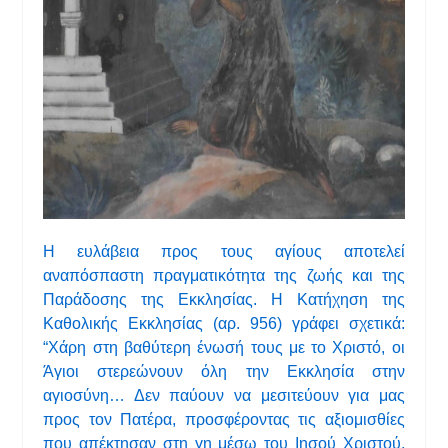
Η ευλάβεια προς τους αγίους αποτελεί
αναπόσπαστη πραγματικότητα της ζωής και της
Παράδοσης της Εκκλησίας. Η Κατήχηση της
Καθολικής Εκκλησίας (αρ. 956) γράφει σχετικά:
“Χάρη στη βαθύτερη ένωσή τους με το Χριστό, οι
Άγιοι στερεώνουν όλη την Εκκλησία στην
αγιοσύνη… Δεν παύουν να μεσιτεύουν για μας
προς τον Πατέρα, προσφέροντας τις αξιομισθίες
που απέκτησαν στη γη μέσω του Ιησού Χριστού,