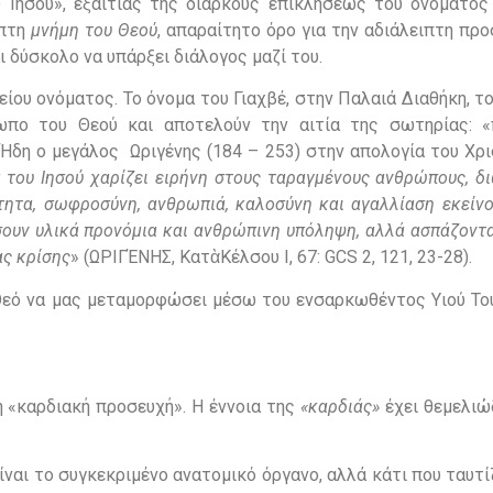
 Ιησού», εξαιτίας της διαρκούς επικλήσεως του ονόματος 
ιπτη
μνήμη του Θεού
, απαραίτητο όρο για την αδιάλειπτη προ
ι δύσκολο να υπάρξει διάλογος μαζί του.
είου ονόματος. Το όνομα του Γιαχβέ, στην Παλαιά Διαθήκη, τ
σωπο του Θεού και αποτελούν την αιτία της σωτηρίας: 
 Ήδη ο μεγάλος Ωριγένης (184 – 253) στην απολογία του Χρ
 του Ιησού χαρίζει ειρήνη στους ταραγμένους ανθρώπους, δ
ότητα, σωφροσύνη, ανθρωπιά, καλοσύνη και αγαλλίαση εκείν
ήσουν υλικά προνόμια και ανθρώπινη υπόληψη, αλλά ασπάζοντ
ας κρίσης
» (ΩΡΙΓΈΝΗΣ, ΚατὰΚέλσου Ι, 67: GCS 2, 121, 23-28).
Θεό να μας μεταμορφώσει μέσω του ενσαρκωθέντος Υιού Του 
ή «καρδιακή προσευχή». Η έννοια της
«καρδιάς»
έχει θεμελιώ
ίναι το συγκεκριμένο ανατομικό όργανο, αλλά κάτι που ταυτί