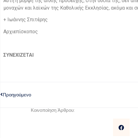
Αυτή η μορφή της απλής προσευχής, στην ουσία της, δεν α
μοναχών και λαϊκών της Καθολικής Εκκλησίας, ακόμα και σήμ
+ Ιωάννης Σπιτέρης
Αρχιεπίσκοπος
ΣΥΝΕΧΙΖΕΤΑΙ
Προηγούμενο
Κοινοποίηση Άρθρου: