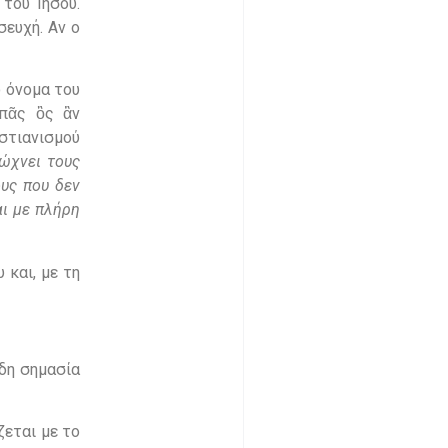
του Ιησού.
σευχή. Αν ο
ο όνομα του
«πᾶς ὃς ἂν
ιστιανισμού
ιώχνει τους
ους που δεν
αι με πλήρη
και, με τη
δη σημασία
ζεται με το