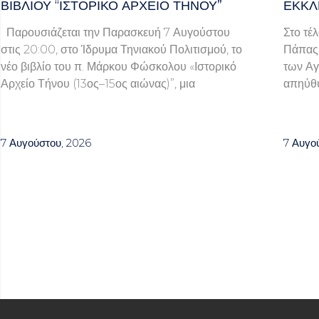
ΒΙΒΛΊΟΥ “ΙΣΤΟΡΙΚΌ ΑΡΧΕΊΟ ΤΉΝΟΥ”
ΕΚΚΛ
Παρουσιάζεται την Παρασκευή 7 Αυγούστου
Στο τέ
στις 20:00, στο Ίδρυμα Τηνιακού Πολιτισμού, το
Πάπας 
νέο βιβλίο του π. Μάρκου Φώσκολου «Ιστορικό
των Αγ
Αρχείο Τήνου (13ος–15ος αιώνας)”, μια
απηύθυ
7 Αυγούστου, 2026
7 Αυγο