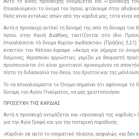
Αυτό το είδος προσευχής ονομάζεται και «Προσευχή του
Επικαλούμενοι το όνομα του Ιησού, φτάνουμε στην αδιάλε
Θεός είναι εντελώς απών από την καρδιά μας, τότε είναι κα
Αυτή η προσευχή αντλεί τη δύναμή της από τη δύναμη του θ
Ιησού, στην Καινή Διαθήκη, ταυτίζονται στο ίδιο Πρό
ἐπικαλέσηται τὸ ὄνομα Κυρίου σωθήσεται» (Πράξεις 2,21).
εναντίον του Κέλσου έγραφε: «
Ακόμη και σήμερα το όνομα
δαίμονες, θεραπεύει αρρώστιες, γεμίζει με θαυμαστή πρα
προσποιούνται ότι είναι χριστιανοί προκειμένου να αποκτ
πίστη τη διδασκαλία του Θεού, του Χριστού και της μέλλουσ
Το να επικαλούμαστε το Όνομα σημαίνει ότι αφήνουμε το 
δύναμη του Αγίου Πνεύματος, να μας χριστοποιήσει.
ΠΡΟΣΕΥΧΗ ΤΗΣ ΚΑΡΔΙΑΣ
Αυτή η προσευχή ονομάζεται και «προσευχή της καρδιάς» 
για την Αγία Γραφή και για την πατερική παράδοση.
«Καρδιά»
σε αυτό το νοηματικό πλαίσιο, ασφαλώς και δεν ε