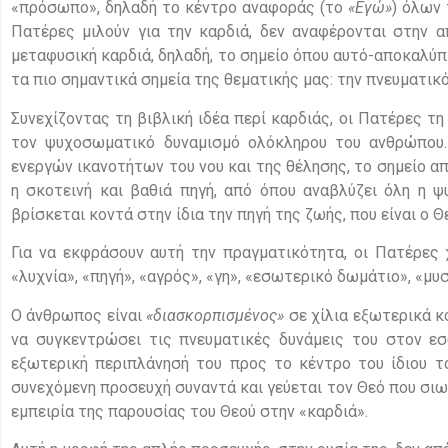
«πρόσωπο», δηλαδή το κέντρο αναφοράς (το
«Εγώ»
) όλων
Πατέρες μιλούν για την καρδιά, δεν αναφέρονται στην 
μεταφυσική καρδιά, δηλαδή, το σημείο όπου αυτό-αποκαλύπ
τα πιο σημαντικά σημεία της θεματικής μας: την πνευματικ
Συνεχίζοντας τη βιβλική ιδέα περί καρδιάς, οι Πατέρες 
τον ψυχοσωματικό δυναμισμό ολόκληρου του ανθρώπου.
ενεργών ικανοτήτων του νου και της θέλησης, το σημείο απ
η σκοτεινή και βαθιά πηγή, από όπου αναβλύζει όλη η 
βρίσκεται κοντά στην ίδια την πηγή της ζωής, που είναι ο Θε
Για να εκφράσουν αυτή την πραγματικότητα, οι Πατέρες χ
«λυχνία», «πηγή», «αγρός», «γη», «εσωτερικό δωμάτιο», «μυ
Ο άνθρωπος είναι
«διασκορπισμένος»
σε χίλια εξωτερικά κο
να συγκεντρώσει τις πνευματικές δυνάμεις του στον εσ
εξωτερική περιπλάνησή του προς το κέντρο του ίδιου τ
συνεχόμενη προσευχή συναντά και γεύεται τον Θεό που σιωπ
εμπειρία της παρουσίας του Θεού στην «καρδιά».