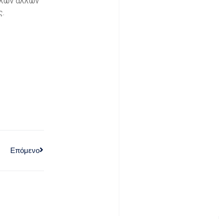
ολλών άλλων
ς.
Επόμενο