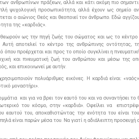
 των ανθρωπίνων πράξεων, αλλά και κάτι ακόμη πιο σημαντι
απλή ψυχολογική προσωπικότητα, αλλά έχουν ως σημείο α
τεται ο αιώνιος Θεός και θεοποιεί τον άνθρωπο. Εδώ αγγίζο
ότητα της «καρδιάς».
τη θεωρούν ως την πηγή ζωής του σώματος και ως το κέντρο
 Αυτή αποτελεί το κέντρο της ανθρώπινης οντότητας, τ
ό όπου προέρχεται και προς το οποίο συγκλίνει η πνευματική
ψυχική και πνευματική ζωή του ανθρώπου και μέσω της οπο
ός, και επικοινωνεί με αυτήν.
ρησιμοποιούν πολυάριθμες εικόνες. Η καρδιά είναι: «ναός»
στικό μοναστήρι».
μμάτια και για να βρει τον εαυτό του και να συναντήσει το 
ωτερικό του κόσμο, στην «καρδιά». Οφείλει να επιστρέφ
ου εαυτού του, αποκαθιστώντας την ενότητα του είναι του
ηλά είναι παρών μέσα του. Να γιατί η αδιάλειπτη προσευχή 